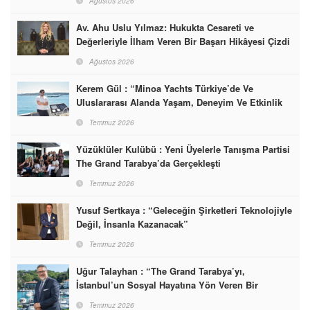
Ağustos 2026
Av. Ahu Uslu Yılmaz: Hukukta Cesareti ve
Değerleriyle İlham Veren Bir Başarı Hikâyesi Çizdi
Ağustos 2026
Kerem Gül : “Minoa Yachts Türkiye’de Ve
Uluslararası Alanda Yaşam, Deneyim Ve Etkinlik
Markası Olacak”
Temmuz 2026
Yüzüklüler Kulübü : Yeni Üyelerle Tanışma Partisi
The Grand Tarabya’da Gerçekleşti
Temmuz 2026
Yusuf Sertkaya : “Geleceğin Şirketleri Teknolojiyle
Değil, İnsanla Kazanacak”
Temmuz 2026
Uğur Talayhan : “The Grand Tarabya’yı,
İstanbul’un Sosyal Hayatına Yön Veren Bir
Destinasyon Haline Getirmeyi Hedefliyorum”
Temmuz 2026