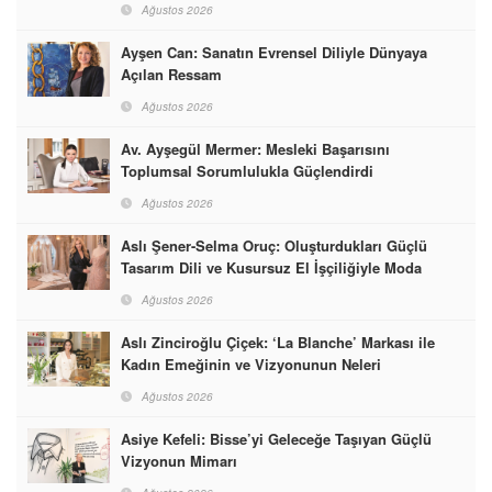
Ağustos 2026
Ayşen Can: Sanatın Evrensel Diliyle Dünyaya
Açılan Ressam
Ağustos 2026
Av. Ayşegül Mermer: Mesleki Başarısını
Toplumsal Sorumlulukla Güçlendirdi
Ağustos 2026
Aslı Şener-Selma Oruç: Oluşturdukları Güçlü
Tasarım Dili ve Kusursuz El İşçiliğiyle Moda
Dünyasına İmzalarını Attılar
Ağustos 2026
Aslı Zinciroğlu Çiçek: ‘La Blanche’ Markası ile
Kadın Emeğinin ve Vizyonunun Neleri
Başarabileceğinin En Güzel Örneğini Sunuyor
Ağustos 2026
Asiye Kefeli: Bisse’yi Geleceğe Taşıyan Güçlü
Vizyonun Mimarı