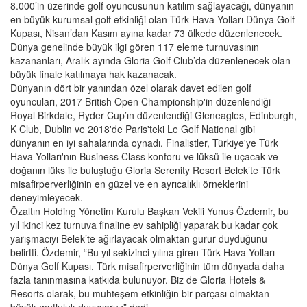
8.000’in üzerinde golf oyuncusunun katılım sağlayacağı, dünyanın
en büyük kurumsal golf etkinliği olan Türk Hava Yolları Dünya Golf
Kupası, Nisan’dan Kasım ayına kadar 73 ülkede düzenlenecek.
Dünya genelinde büyük ilgi gören 117 eleme turnuvasının
kazananları, Aralık ayında Gloria Golf Club’da düzenlenecek olan
büyük finale katılmaya hak kazanacak.
Dünyanın dört bir yanından özel olarak davet edilen golf
oyuncuları, 2017 British Open Championship'in düzenlendiği
Royal Birkdale, Ryder Cup’ın düzenlendiği Gleneagles, Edinburgh,
K Club, Dublin ve 2018'de Paris'teki Le Golf National gibi
dünyanın en iyi sahalarında oynadı. Finalistler, Türkiye'ye Türk
Hava Yolları'nın Business Class konforu ve lüksü ile uçacak ve
doğanın lüks ile buluştuğu Gloria Serenity Resort Belek’te Türk
misafirperverliğinin en güzel ve en ayrıcalıklı örneklerini
deneyimleyecek.
Özaltın Holding Yönetim Kurulu Başkan Vekili Yunus Özdemir, bu
yıl ikinci kez turnuva finaline ev sahipliği yaparak bu kadar çok
yarışmacıyı Belek’te ağırlayacak olmaktan gurur duyduğunu
belirtti. Özdemir, “Bu yıl sekizinci yılına giren Türk Hava Yolları
Dünya Golf Kupası, Türk misafirperverliğinin tüm dünyada daha
fazla tanınmasına katkıda bulunuyor. Biz de Gloria Hotels &
Resorts olarak, bu muhteşem etkinliğin bir parçası olmaktan