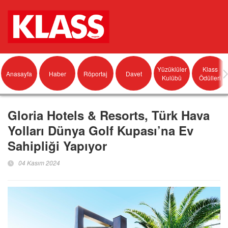
Yüzüklüler
Klass
Anasayfa
Haber
Röportaj
Davet
Kulübü
Ödülleri
Gloria Hotels & Resorts, Türk Hava
Yolları Dünya Golf Kupası’na Ev
Sahipliği Yapıyor
04 Kasım 2024