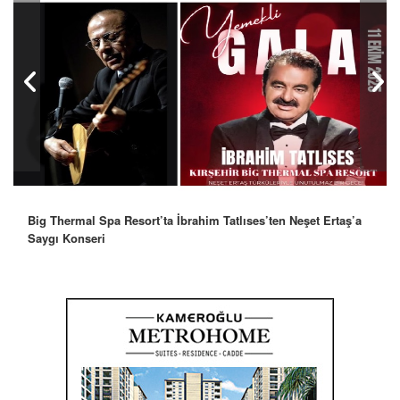
Big Thermal Spa Resort’ta İbrahim Tatlıses’ten Neşet Ertaş’a
Robbie Williams’tan İstanbul’a Mesaj: “Unutulmaz Bir Gece
Saygı Konseri
Olacak”