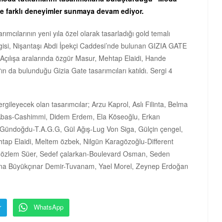
le farklı deneyimler sunmaya devam ediyor.
mcılarının yeni yıla özel olarak tasarladığı gold temalı
rgisi, Nişantaşı Abdi İpekçi Caddesi’nde bulunan GIZIA GATE
çılışa aralarında özgür Masur, Mehtap Elaidi, Hande
n da bulunduğu Gizia Gate tasarımcıları katıldı. Sergi 4
sergileyecek olan tasarımcılar; Arzu Kaprol, Aslı Filinta, Belma
Abas-Cashimmi, Didem Erdem, Ela Köseoğlu, Erkan
Gündoğdu-T.A.G.G, Gül Ağış-Lug Von Siga, Gülçin çengel,
ap Elaidi, Meltem özbek, Nilgün Karagözoğlu-Different
a, özlem Süer, Sedef çalarkan-Boulevard Osman, Seden
uvana Büyükçınar Demir-Tuvanam, Yael Morel, Zeynep Erdoğan
r
WhatsApp