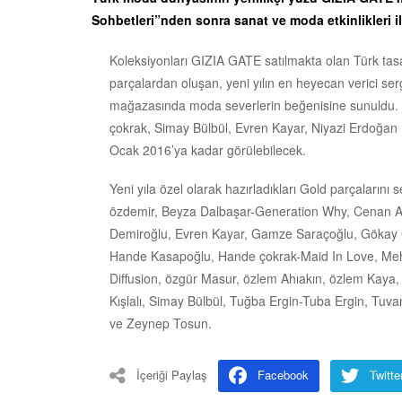
Sohbetleri”nden sonra sanat ve moda etkinlikleri i
Koleksiyonları GIZIA GATE satılmakta olan Türk tasarı
parçalardan oluşan, yeni yılın en heyecan verici se
mağazasında moda severlerin beğenisine sunuldu. A
çokrak, Simay Bülbül, Evren Kayar, Niyazi Erdoğan ‘ı
Ocak 2016’ya kadar görülebilecek.
Yeni yıla özel olarak hazırladıkları Gold parçalarını 
özdemir, Beyza Dalbaşar-Generation Why, Cenan 
Demiroğlu, Evren Kayar, Gamze Saraçoğlu, Gökay 
Hande Kasapoğlu, Hande çokrak-Maid In Love, Meht
Diffusion, özgür Masur, özlem Ahıakın, özlem Kay
Kışlalı, Simay Bülbül, Tuğba Ergin-Tuba Ergin, T
ve Zeynep Tosun.
İçeriği Paylaş
Facebook
Twitte