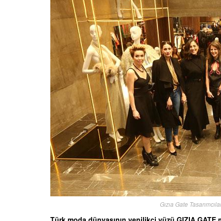
Gızıa Gate Tasarımcıla
Türk moda dünyasının yenilikçi yüzü GIZIA GATE m