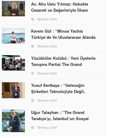
Av. Ahu Uslu Yılmaz: Hukukta
Cesareti ve Değerleriyle İlham
Veren Bir Başarı Hikâyesi Çizdi
Ağustos 2026
Kerem Gül : “Minoa Yachts
Türkiye’de Ve Uluslararası Alanda
Yaşam, Deneyim Ve Etkinlik
Temmuz 2026
Markası Olacak”
Yüzüklüler Kulübü : Yeni Üyelerle
Tanışma Partisi The Grand
Tarabya’da Gerçekleşti
Temmuz 2026
Yusuf Sertkaya : “Geleceğin
Şirketleri Teknolojiyle Değil,
İnsanla Kazanacak”
Temmuz 2026
Uğur Talayhan : “The Grand
Tarabya’yı, İstanbul’un Sosyal
Hayatına Yön Veren Bir
Temmuz 2026
Destinasyon Haline Getirmeyi
Hedefliyorum”