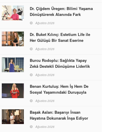
Dr. Çiğdem Üregen: Bilimi Yaşama
Dönüştürerek Alanında Fark
Yaratıyor
Ağustos 2026
Dr. Buket Kılınç: Estetium Life ile
Her Gülüşü Bir Sanat Eserine
Dönüştürüyor
Ağustos 2026
Burcu Rodoplu: Sağlıkta Yapay
Zekâ Destekli Dönüşüme Liderlik
Ediyor
Ağustos 2026
Benan Kurtuluş: Hem İş Hem De
Sosyal Yaşamındaki Duruşuyla
Kadınlara Rol Model Oldu
Ağustos 2026
Başak Aslan: Başarıyı İnsan
Hayatına Dokunarak İnşa Ediyor
Ağustos 2026