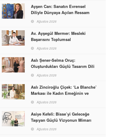
Ayşen Can: Sanatın Evrensel
Diliyle Dünyaya Açılan Ressam
Ağustos 2026
Av. Ayşegül Mermer: Mesleki
Başarısını Toplumsal
Sorumlulukla Güçlendirdi
Ağustos 2026
Aslı Şener-Selma Oruç:
Oluşturdukları Güçlü Tasarım Dili
ve Kusursuz El İşçiliğiyle Moda
Ağustos 2026
Dünyasına İmzalarını Attılar
Aslı Zinciroğlu Çiçek: ‘La Blanche’
Markası ile Kadın Emeğinin ve
Vizyonunun Neleri
Ağustos 2026
Başarabileceğinin En Güzel
Örneğini Sunuyor
Asiye Kefeli: Bisse’yi Geleceğe
Taşıyan Güçlü Vizyonun Mimarı
Ağustos 2026