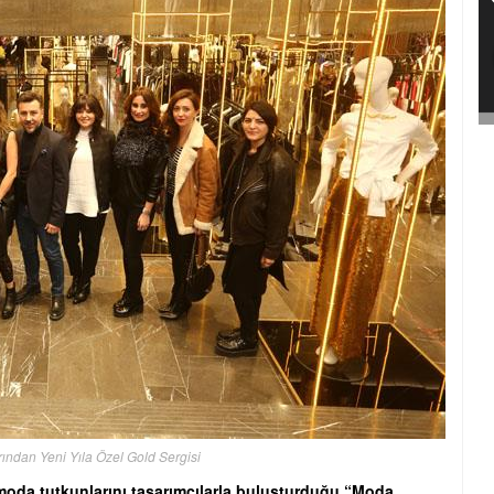
rından Yeni Yıla Özel Gold Sergisi
oda tutkunlarını tasarımcılarla buluşturduğu “Moda