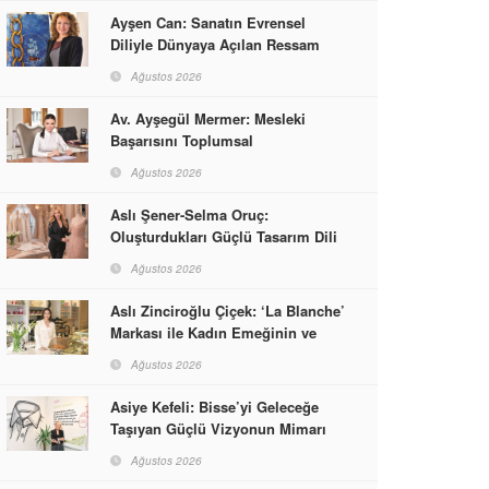
Ayşen Can: Sanatın Evrensel
Diliyle Dünyaya Açılan Ressam
Ağustos 2026
Av. Ayşegül Mermer: Mesleki
Başarısını Toplumsal
Sorumlulukla Güçlendirdi
Ağustos 2026
Aslı Şener-Selma Oruç:
Oluşturdukları Güçlü Tasarım Dili
ve Kusursuz El İşçiliğiyle Moda
Ağustos 2026
Dünyasına İmzalarını Attılar
Aslı Zinciroğlu Çiçek: ‘La Blanche’
Markası ile Kadın Emeğinin ve
Vizyonunun Neleri
Ağustos 2026
Başarabileceğinin En Güzel
Örneğini Sunuyor
Asiye Kefeli: Bisse’yi Geleceğe
Taşıyan Güçlü Vizyonun Mimarı
Ağustos 2026