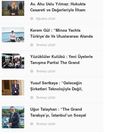
Av. Ahu Uslu Yılmaz: Hukukta
Cesareti ve Değerleriyle İlham
Veren Bir Başarı Hikâyesi Çizdi
Ağustos 2026
Kerem Gül : “Minoa Yachts
Türkiye’de Ve Uluslararası Alanda
Yaşam, Deneyim Ve Etkinlik
Temmuz 2026
Markası Olacak”
Yüzüklüler Kulübü : Yeni Üyelerle
Tanışma Partisi The Grand
Tarabya’da Gerçekleşti
Temmuz 2026
Yusuf Sertkaya : “Geleceğin
Şirketleri Teknolojiyle Değil,
İnsanla Kazanacak”
Temmuz 2026
Uğur Talayhan : “The Grand
Tarabya’yı, İstanbul’un Sosyal
Hayatına Yön Veren Bir
Temmuz 2026
Destinasyon Haline Getirmeyi
Hedefliyorum”