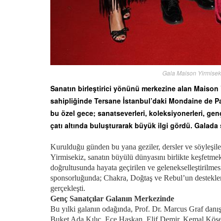
Gala Maison Yirmisek
Sanatın birleştirici yönünü merkezine alan Maiso
sahipliğinde Tersane İstanbul’daki Mondaine de Pari
bu özel gece; sanatseverleri, koleksiyonerleri, genç
çatı altında buluşturarak büyük ilgi gördü. Galada 
Kurulduğu günden bu yana geziler, dersler ve söyleşile
Yirmisekiz, sanatın büyülü dünyasını birlikte keşfetme
doğrultusunda hayata geçirilen ve gelenekselleştirilm
sponsorluğunda; Chakra, Doğtaş ve Rebul’un destekleriy
gerçekleşti.
Genç Sanatçılar Galanın Merkezinde
Bu yılki galanın odağında, Prof. Dr. Marcus Graf danış
Buket Ada Kılıç, Ece Haskan, Elif Demir, Kemal Köse,