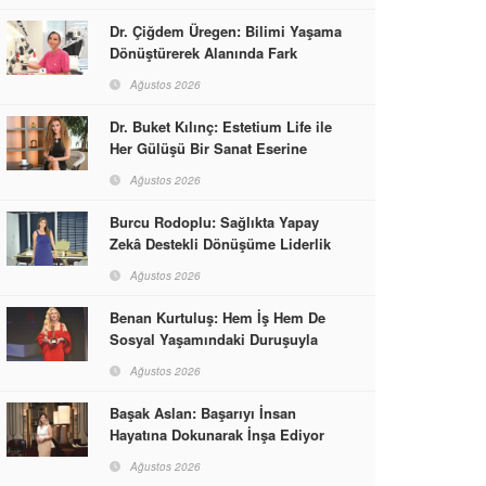
Dr. Çiğdem Üregen: Bilimi Yaşama
Dönüştürerek Alanında Fark
Yaratıyor
Ağustos 2026
Dr. Buket Kılınç: Estetium Life ile
Her Gülüşü Bir Sanat Eserine
Dönüştürüyor
Ağustos 2026
Burcu Rodoplu: Sağlıkta Yapay
Zekâ Destekli Dönüşüme Liderlik
Ediyor
Ağustos 2026
Benan Kurtuluş: Hem İş Hem De
Sosyal Yaşamındaki Duruşuyla
Kadınlara Rol Model Oldu
Ağustos 2026
Başak Aslan: Başarıyı İnsan
Hayatına Dokunarak İnşa Ediyor
Ağustos 2026