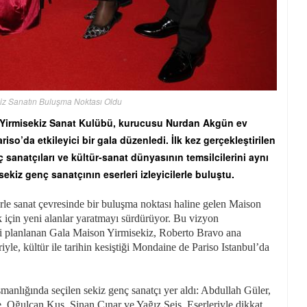
iz Sanatın Buluşma Noktası Oldu
n Yirmisekiz Sanat Kulübü, kurucusu Nurdan Akgün ev
so’da etkileyici bir gala düzenledi. İlk kez gerçekleştirilen
 sanatçıları ve kültür-sanat dünyasının temsilcilerini aynı
sekiz genç sanatçının eserleri izleyicilerle buluştu.
rle sanat çevresinde bir buluşma noktası haline gelen Maison
k için yeni alanlar yaratmayı sürdürüyor. Bu vizyon
esi planlanan Gala Maison Yirmisekiz, Roberto Bravo ana
le, kültür ile tarihin kesiştiği Mondaine de Pariso Istanbul’da
manlığında seçilen sekiz genç sanatçı yer aldı: Abdullah Güler,
 Oğulcan Kuş, Sinan Çınar ve Yağız Seis. Eserleriyle dikkat