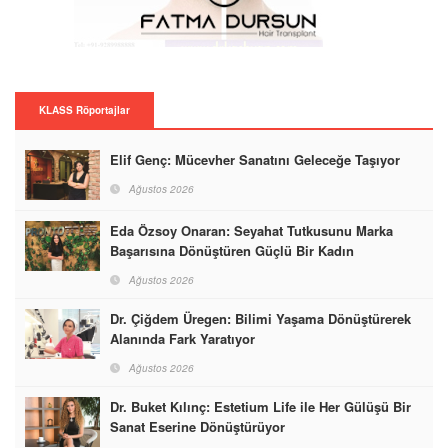
KLASS Röportajlar
Elif Genç: Mücevher Sanatını Geleceğe Taşıyor
Ağustos 2026
Eda Özsoy Onaran: Seyahat Tutkusunu Marka
Başarısına Dönüştüren Güçlü Bir Kadın
Ağustos 2026
Dr. Çiğdem Üregen: Bilimi Yaşama Dönüştürerek
Alanında Fark Yaratıyor
Ağustos 2026
Dr. Buket Kılınç: Estetium Life ile Her Gülüşü Bir
Sanat Eserine Dönüştürüyor