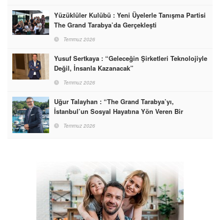
Yüzüklüler Kulübü : Yeni Üyelerle Tanışma Partisi
The Grand Tarabya’da Gerçekleşti
Temmuz 2026
Yusuf Sertkaya : “Geleceğin Şirketleri Teknolojiyle
Değil, İnsanla Kazanacak”
Temmuz 2026
Uğur Talayhan : “The Grand Tarabya’yı,
İstanbul’un Sosyal Hayatına Yön Veren Bir
Destinasyon Haline Getirmeyi Hedefliyorum”
Temmuz 2026