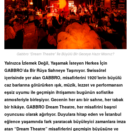
Gabbro “Dream Theatre” İle Büyülü Bir Geceye Hazır Mısınız?
Yalnızca İzlemek Değil, Yaşamak İsteyen Herkes İçin
GABBRO’da Bir Rüya Sahneye Taşınıyor. Swissôtel
içerisinde yer alan GABBRO, misafirlerini 1920’lerin büyülü
caz barlarına götürürken ışık, müzik, lezzet ve performansın
eşsiz uyumu ile geçmişin ihtişamını bugünün sofistike
atmosferiyle birleşiyor. Gecenin her anı bir sahne, her tabak
bir hikâye. GABBRO Dream Theatre, her misafirini başrol
oyuncusu olarak ağırlıyor. Duyulara hitap eden ve İstanbul
eğlence yaşamında fark yaratacak büyüleyici zamanlara imza
atan “Dream Theatre” misafirlerini geçmişin büyüsüne ve