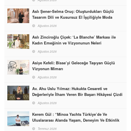
Ağustos 2026
Aslı Şener-Selma Oruç: Oluşturdukları Güçlü
Tasarım Dili ve Kusursuz El İşçiliğiyle Moda
Dünyasına İmzalarını Attılar
Ağustos 2026
Aslı Zinciroğlu Çiçek: ‘La Blanche’ Markası ile
Kadın Emeğinin ve Vizyonunun Neleri
Başarabileceğinin En Güzel Örneğini Sunuyor
Ağustos 2026
Asiye Kefeli: Bisse’yi Geleceğe Taşıyan Güçlü
Vizyonun Mimarı
Ağustos 2026
Av. Ahu Uslu Yılmaz: Hukukta Cesareti ve
Değerleriyle İlham Veren Bir Başarı Hikâyesi Çizdi
Ağustos 2026
Kerem Gül : “Minoa Yachts Türkiye’de Ve
Uluslararası Alanda Yaşam, Deneyim Ve Etkinlik
Markası Olacak”
Temmuz 2026