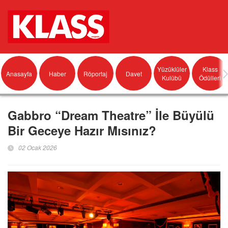
Yüzüklüler
Klass
Anasayfa
Haber
Röportaj
Davet
Kulübü
Ödülleri
Gabbro “Dream Theatre” İle Büyülü
Bir Geceye Hazır Mısınız?
02 Ocak 2026