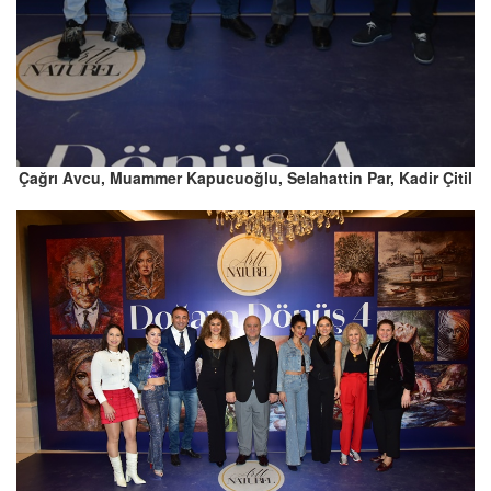
Çağrı Avcu, Muammer Kapucuoğlu, Selahattin Par, Kadir Çitil