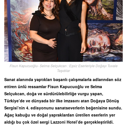
Fisun Kapucuoğlu- Selma Selçukcan : Eşsiz Eserleriyle Doğayı Tuvale
Taşıdılar
Sanat alanında yaptıkları başarılı çalışmalarla adlarından söz
ettiren ünlü ressamlar Fisun Kapucuoğlu ve Selma
Selçukcan, doğa ve sürdürülebilirliğe vurgu yapan,
Türkiye’de ve dünyada bir ilke imzasını atan Doğaya Dönüş
Sergisi’nin 4. edisyonunu sanatseverlerin beğenisine sundu.
Ağaç kabuğu ve doğal yapraklardan üretilen eserlerin yer
aldığı bu çok özel sergi Lazzoni Hotel’de gerçekleştirildi.