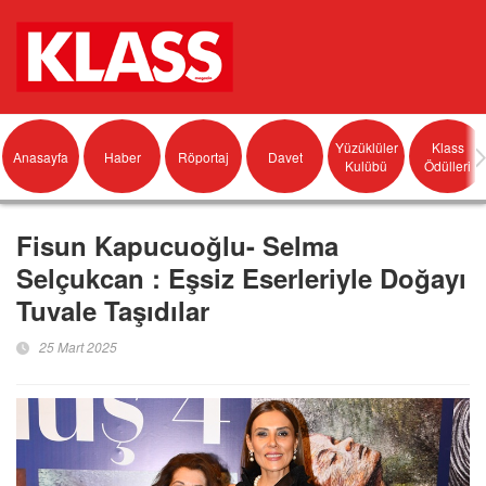
Yüzüklüler
Klass
Anasayfa
Haber
Röportaj
Davet
Kulübü
Ödülleri
Fisun Kapucuoğlu- Selma
Selçukcan : Eşsiz Eserleriyle Doğayı
Tuvale Taşıdılar
25 Mart 2025