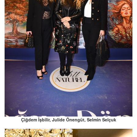
Çiğdem İşbilir, Julide Önengüt, Selmin Selçuk