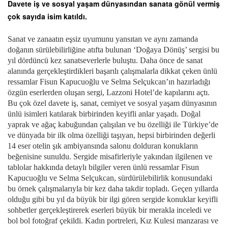
Davete iş ve sosyal yaşam dünyasından sanata gönül vermiş
çok sayıda isim katıldı.
Sanat ve zanaatın eşsiz uyumunu yansıtan ve aynı zamanda
doğanın sürülebilirliğine atıfta bulunan ‘Doğaya Dönüş’ sergisi bu
yıl dördüncü kez sanatseverlerle buluştu. Daha önce de sanat
alanında gerçekleştirdikleri başarılı çalışmalarla dikkat çeken ünlü
ressamlar Fisun Kapucuoğlu ve Selma Selçukcan’ın hazırladığı
özgün eserlerden oluşan sergi, Lazzoni Hotel’de kapılarını açtı.
Bu çok özel davete iş, sanat, cemiyet ve sosyal yaşam dünyasının
ünlü isimleri katılarak birbirinden keyifli anlar yaşadı. Doğal
yaprak ve ağaç kabuğundan çalışılan ve bu özelliği ile Türkiye’de
ve dünyada bir ilk olma özelliği taşıyan, hepsi birbirinden değerli
14 eser otelin şık ambiyansında salonu dolduran konukların
beğenisine sunuldu. Sergide misafirleriyle yakından ilgilenen ve
tablolar hakkında detaylı bilgiler veren ünlü ressamlar Fisun
Kapucuoğlu ve Selma Selçukcan, sürdürülebilirlik konusundaki
bu örnek çalışmalarıyla bir kez daha takdir topladı. Geçen yıllarda
olduğu gibi bu yıl da büyük bir ilgi gören sergide konuklar keyifli
sohbetler gerçekleştirerek eserleri büyük bir merakla inceledi ve
bol bol fotoğraf çekildi. Kadın portreleri, Kız Kulesi manzarası ve