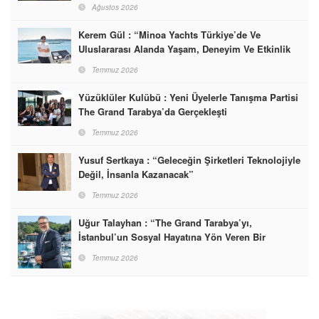
Ağustos 2026
Kerem Gül : “Minoa Yachts Türkiye’de Ve
Uluslararası Alanda Yaşam, Deneyim Ve Etkinlik
Markası Olacak”
Temmuz 2026
Yüzüklüler Kulübü : Yeni Üyelerle Tanışma Partisi
The Grand Tarabya’da Gerçekleşti
Temmuz 2026
Yusuf Sertkaya : “Geleceğin Şirketleri Teknolojiyle
Değil, İnsanla Kazanacak”
Temmuz 2026
Uğur Talayhan : “The Grand Tarabya’yı,
İstanbul’un Sosyal Hayatına Yön Veren Bir
Destinasyon Haline Getirmeyi Hedefliyorum”
Temmuz 2026