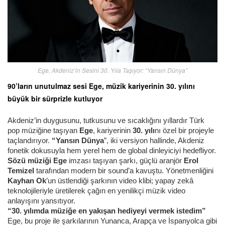
Ege, Akdeniz’in Sesini 30. Yıla Taşıyor: “Yansın Dünya”
90’ların unutulmaz sesi Ege, müzik kariyerinin 30. yılını
büyük bir sürprizle kutluyor
Akdeniz’in duygusunu, tutkusunu ve sıcaklığını yıllardır Türk
pop müziğine taşıyan
Ege
, kariyerinin
30. yılı
nı özel bir projeyle
taçlandırıyor.
“Yansın Dünya
”, iki versiyon hallinde, Akdeniz
fonetik dokusuyla hem yerel hem de global dinleyiciyi hedefliyor.
Sözü müziği Ege
imzası taşıyan şarkı, güçlü aranjör
Erol
Temizel
tarafından modern bir sound’a kavuştu. Yönetmenliğini
Kayhan Ok
’un üstlendiği şarkının video klibi; yapay zekâ
teknolojileriyle üretilerek çağın en yenilikçi müzik video
anlayışını yansıtıyor.
“30. yılımda müziğe en yakışan hediyeyi vermek istedim”
Ege, bu proje ile şarkılarının Yunanca, Arapça ve İspanyolca gibi