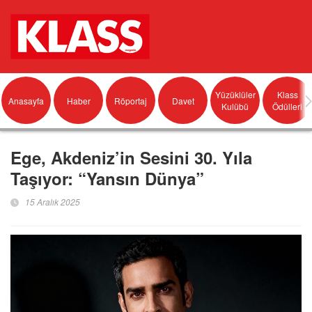
Yüzüklüler
Klass
Anasayfa
Haber
Röportaj
Davet
Kulübü
Ödülleri
Ege, Akdeniz’in Sesini 30. Yıla
Taşıyor: “Yansın Dünya”
15 Aralık 2025