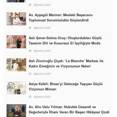
Ağustos 2026
Av. Ayşegül Mermer: Mesleki Başarısını
Toplumsal Sorumlulukla Güçlendirdi
Ağustos 2026
Aslı Şener-Selma Oruç: Oluşturdukları Güçlü
Tasarım Dili ve Kusursuz El İşçiliğiyle Moda
Dünyasına İmzalarını Attılar
Ağustos 2026
Aslı Zinciroğlu Çiçek: ‘La Blanche’ Markası ile
Kadın Emeğinin ve Vizyonunun Neleri
Başarabileceğinin En Güzel Örneğini Sunuyor
Ağustos 2026
Asiye Kefeli: Bisse’yi Geleceğe Taşıyan Güçlü
Vizyonun Mimarı
Ağustos 2026
Av. Ahu Uslu Yılmaz: Hukukta Cesareti ve
Değerleriyle İlham Veren Bir Başarı Hikâyesi Çizdi