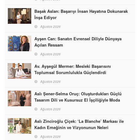
Başak Aslan: Başarıyı İnsan Hayatına Dokunarak
İnşa Ediyor
Ağustos 2026
Ayşen Can: Sanatın Evrensel Diliyle Dünyaya
Açılan Ressam
Ağustos 2026
Av. Ayşegül Mermer: Mesleki Başarısını
Toplumsal Sorumlulukla Güçlendirdi
Ağustos 2026
Aslı Şener-Selma Oruç: Oluşturdukları Güçlü
Tasarım Dili ve Kusursuz El İşçiliğiyle Moda
Dünyasına İmzalarını Attılar
Ağustos 2026
Aslı Zinciroğlu Çiçek: ‘La Blanche’ Markası ile
Kadın Emeğinin ve Vizyonunun Neleri
Başarabileceğinin En Güzel Örneğini Sunuyor
Ağustos 2026