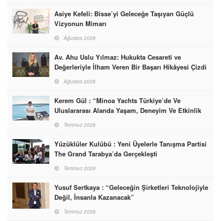
Asiye Kefeli: Bisse’yi Geleceğe Taşıyan Güçlü
Vizyonun Mimarı
Ağustos 2026
Av. Ahu Uslu Yılmaz: Hukukta Cesareti ve
Değerleriyle İlham Veren Bir Başarı Hikâyesi Çizdi
Ağustos 2026
Kerem Gül : “Minoa Yachts Türkiye’de Ve
Uluslararası Alanda Yaşam, Deneyim Ve Etkinlik
Markası Olacak”
Temmuz 2026
Yüzüklüler Kulübü : Yeni Üyelerle Tanışma Partisi
The Grand Tarabya’da Gerçekleşti
Temmuz 2026
Yusuf Sertkaya : “Geleceğin Şirketleri Teknolojiyle
Değil, İnsanla Kazanacak”
Temmuz 2026