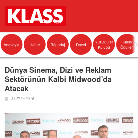
Yüzüklüler
Klass
Anasayfa
Haber
Röportaj
Davet
Kulübü
Ödülleri
Dünya Sinema, Dizi ve Reklam
Sektörünün Kalbi Midwood’da
Atacak
31 Ekim 2016