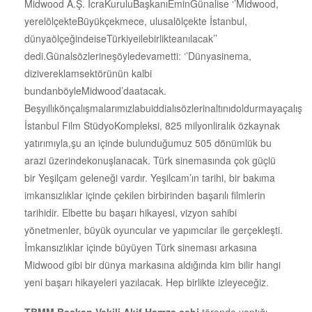
Midwood A.Ş. İcraKuruluBaşkanıEminGünalise ‘’Midwood,
yerelölçekteBüyükçekmece, ulusalölçekte İstanbul,
dünyaölçeğindeiseTürkiyeilebirlikteanılacak’’
dedi.Günalsözlerineşöyledevametti: ‘’Dünyasinema,
dizivereklamsektörünün kalbi
bundanböyleMidwood’daatacak.
Beşyıllıkönçalışmalarımızlabuiddialısözlerinaltınıdoldurmayaçalışt
İstanbul Film StüdyoKompleksi, 825 milyonliralık özkaynak
yatırımıyla,şu an içinde bulunduğumuz 505 dönümlük bu
arazi üzerindekonuşlanacak. Türk sinemasında çok güçlü
bir Yeşilçam geleneği vardır. Yeşilcam’ın tarihi, bir bakıma
imkansızlıklar içinde çekilen birbirinden başarılı filmlerin
tarihidir. Elbette bu başarı hikayesi, vizyon sahibi
yönetmenler, büyük oyuncular ve yapımcılar ile gerçekleşti.
İmkansızlıklar içinde büyüyen Türk sineması arkasına
Midwood gibi bir dünya markasına aldığında kim bilir hangi
yeni başarı hikayeleri yazılacak. Hep birlikte izleyeceğiz.
TBMM Başkan Vekili Akif Hamza çebi
törende yaptığı