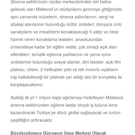
Sinema sektörünün cazibe merkezlerinden biri haline
gelecek olan Midwood’un stüdyolarını gezmeye gittiğinizde
aynı zamanda müzelerin, sinema salonlarının, sergi ve
söyleşi alanlarının bulunduğu kültür üniteleri; dünyaca ünlü
sanatçıların ve misafirlerin konaklayacağı 5 yıldız ve ötesi
hizmet veren konaklama tesisleri, anaokulundan
üniversiteye kadar bir eğitim vadisi, çok amaçlı açık alan
etkinlikleri, tematik eğlence parklarının ve yeme-içme
ünitelerinin bulunduğu sosyal alanlar, dini tesisler, açık film
platosu, ofisler, 2 helikopter pisti ve tek motorlu uçakların
inip kalkabileceği bir pistinde yer aldığı dev bir kompleks ile
karşılaşacaksınız.
Açıldığı ilk yıl 1 milyon kişiyi ağırlamayı hedefleyen Midwood,
sinema sektöründen eğitime kadar birçok iş koluna ivme
kazandırarak Türkiye’ye döviz girdisi sağlayacak ve turizm
çeşitliliğini arttıracaktır.
Büyükçekmece Dünyanın İmge Merkezi Olacak