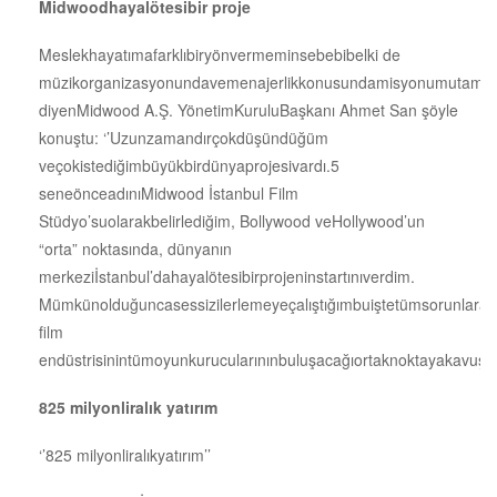
Midwoodhayalötesibir proje
Meslekhayatımafarklıbiryönvermeminsebebibelki de
müzikorganizasyonundavemenajerlikkonusundamisyonumutamam
diyenMidwood A.Ş. YönetimKuruluBaşkanı Ahmet San şöyle
konuştu: ‘’Uzunzamandırçokdüşündüğüm
veçokistediğimbüyükbirdünyaprojesivardı.5
seneönceadınıMidwood İstanbul Film
Stüdyo’suolarakbelirlediğim, Bollywood veHollywood’un
“orta” noktasında, dünyanın
merkeziİstanbul’dahayalötesibirprojeninstartınıverdim.
Mümkünolduğuncasessizilerlemeyeçalıştığımbuiştetümsorunlara
film
endüstrisinintümoyunkurucularınınbuluşacağıortaknoktayakavuşma
825 milyonliralık yatırım
‘’825 milyonliralıkyatırım’’