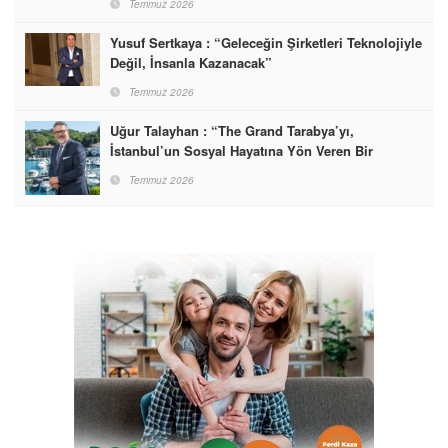
Temmuz 2026
Yusuf Sertkaya : “Geleceğin Şirketleri Teknolojiyle
Değil, İnsanla Kazanacak”
Temmuz 2026
Uğur Talayhan : “The Grand Tarabya’yı,
İstanbul’un Sosyal Hayatına Yön Veren Bir
Destinasyon Haline Getirmeyi Hedefliyorum”
Temmuz 2026