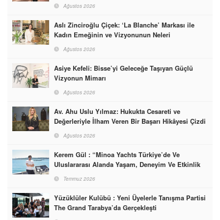
Dünyasına İmzalarını Attılar
Ağustos 2026
Aslı Zinciroğlu Çiçek: ‘La Blanche’ Markası ile
Kadın Emeğinin ve Vizyonunun Neleri
Başarabileceğinin En Güzel Örneğini Sunuyor
Ağustos 2026
Asiye Kefeli: Bisse’yi Geleceğe Taşıyan Güçlü
Vizyonun Mimarı
Ağustos 2026
Av. Ahu Uslu Yılmaz: Hukukta Cesareti ve
Değerleriyle İlham Veren Bir Başarı Hikâyesi Çizdi
Ağustos 2026
Kerem Gül : “Minoa Yachts Türkiye’de Ve
Uluslararası Alanda Yaşam, Deneyim Ve Etkinlik
Markası Olacak”
Temmuz 2026
Yüzüklüler Kulübü : Yeni Üyelerle Tanışma Partisi
The Grand Tarabya’da Gerçekleşti