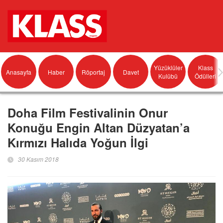
Yüzüklüler
Klass
Anasayfa
Haber
Röportaj
Davet
Kulübü
Ödülleri
Doha Film Festivalinin Onur
Konuğu Engin Altan Düzyatan’a
Kırmızı Halıda Yoğun İlgi
30 Kasım 2018