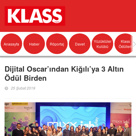
Yüzüklüler
Klass
Anasayfa
Haber
Röportaj
Davet
Kulübü
Ödülleri
Dijital Oscar’ından Kiğılı’ya 3 Altın
Ödül Birden
25 Şubat 2019