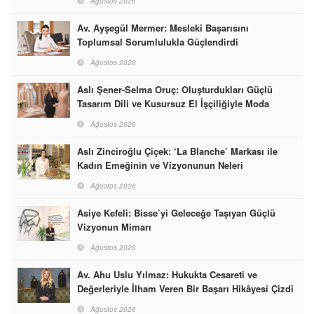
Ağustos 2026
Av. Ayşegül Mermer: Mesleki Başarısını
Toplumsal Sorumlulukla Güçlendirdi
Ağustos 2026
Aslı Şener-Selma Oruç: Oluşturdukları Güçlü
Tasarım Dili ve Kusursuz El İşçiliğiyle Moda
Dünyasına İmzalarını Attılar
Ağustos 2026
Aslı Zinciroğlu Çiçek: ‘La Blanche’ Markası ile
Kadın Emeğinin ve Vizyonunun Neleri
Başarabileceğinin En Güzel Örneğini Sunuyor
Ağustos 2026
Asiye Kefeli: Bisse’yi Geleceğe Taşıyan Güçlü
Vizyonun Mimarı
Ağustos 2026
Av. Ahu Uslu Yılmaz: Hukukta Cesareti ve
Değerleriyle İlham Veren Bir Başarı Hikâyesi Çizdi
Ağustos 2026