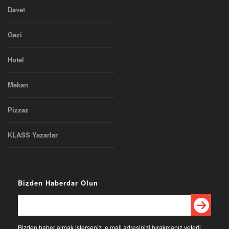
Davet
Gezi
Hotel
Mekan
Pizzaz
KLASS Yazarlar
Bizden Haberdar Olun
Bizden haber almak isterseniz, e mail adresinizi bırakmanız yeterli.