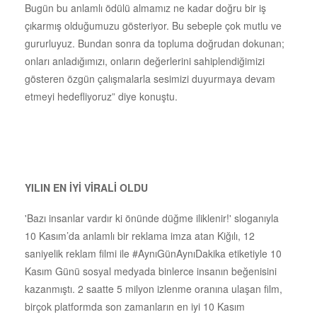
Bugün bu anlamlı ödülü almamız ne kadar doğru bir iş
çıkarmış olduğumuzu gösteriyor. Bu sebeple çok mutlu ve
gururluyuz. Bundan sonra da topluma doğrudan dokunan;
onları anladığımızı, onların değerlerini sahiplendiğimizi
gösteren özgün çalışmalarla sesimizi duyurmaya devam
etmeyi hedefliyoruz” diye konuştu.
YILIN EN İYİ VİRALİ OLDU
'Bazı insanlar vardır ki önünde düğme iliklenir!' sloganıyla
10 Kasım’da anlamlı bir reklama imza atan Kiğılı, 12
saniyelik reklam filmi ile #AynıGünAynıDakika etiketiyle 10
Kasım Günü sosyal medyada binlerce insanın beğenisini
kazanmıştı. 2 saatte 5 milyon izlenme oranına ulaşan film,
birçok platformda son zamanların en iyi 10 Kasım