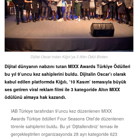
Dijital Oscar’ından Kiğılı’ya 3 Altın Ödül Birden
Dijital dünyanın nabzını tutan MIXX Awards Türkiye Ödülleri
bu yıl 9’uncu kez sahiplerini buldu. Dijitalin Oscar’ı olarak
kabul edilen platformda Kiğılı, ‘10 Kasım’ temasıyla büyük
ses getiren viral reklam filmi ile 3 kategoride Altın MIXX
ödülünü almaya hak kazandı.
IAB Türkiye tarafından 9’uncu kez düzenlenen MIXX
Awards Türkiye ödülleri Four Seasons Otel’de düzenlenen
törenle sahiplerini buldu. Bu yıl ‘Dijitallendiniz’ teması ile
gerçekleştirilen organizasyonda 28 ayrı kategoride 623