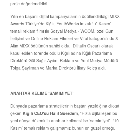
proje değerlendirildi.
Yılın en başarılı dijital kampanyalarının ödüllendirildiği MIXX
Awards Türkiye'de Kiğılı, YouthWorks imzalı ‘10 Kasım’
temalı reklam filmi ile Sosyal Medya - WOOM, özel Gün
İletişimi ve Online Reklam Filmleri ve Viral kategorisinde 3
Altın MIXX ödülünün sahibi oldu. Dijitalin Oscar’ı olarak
kabul edilen törende ödülü Kiğılı adına Kiğılı Pazarlama
Direktörü Gül Sağır Aydın, Reklam ve Yeni Medya Müdürü
Tolga Şaylıman ve Marka Direktörü İlkay Keleş aldı.
ANAHTAR KELİME ‘SAMİMİYET’
Dünyada pazarlama stratejilerinin baştan yazıldığına dikkat
çeken
Kiğılı CEO'su Halil Suerdem
, “Hızla dijitalleşen bu
yeni dünya düzeninin anahtar kelimesi ise ‘samimiyet’. ‘10
Kasım’ temalı reklam çalışmamız bunun en güzel örneği.