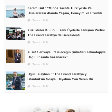
Kerem Gül : “Minoa Yachts Türkiye’de Ve
Uluslararası Alanda Yaşam, Deneyim Ve Etkinlik
Markası Olacak”
Temmuz 2026
Yüzüklüler Kulübü : Yeni Üyelerle Tanışma Partisi
The Grand Tarabya’da Gerçekleşti
Temmuz 2026
Yusuf Sertkaya : “Geleceğin Şirketleri Teknolojiyle
Değil, İnsanla Kazanacak”
Temmuz 2026
Uğur Talayhan : “The Grand Tarabya’yı,
İstanbul’un Sosyal Hayatına Yön Veren Bir
Destinasyon Haline Getirmeyi Hedefliyorum”
Temmuz 2026