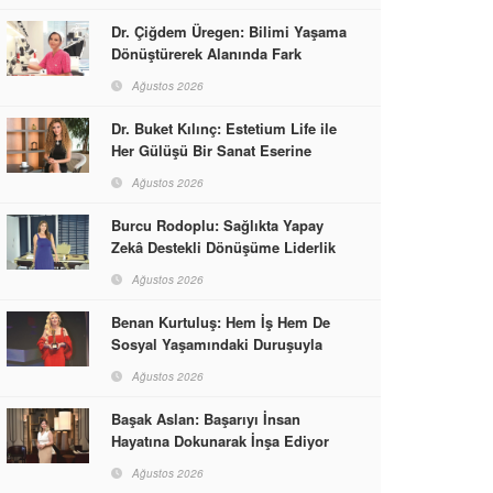
Dr. Çiğdem Üregen: Bilimi Yaşama
Dönüştürerek Alanında Fark
Yaratıyor
Ağustos 2026
Dr. Buket Kılınç: Estetium Life ile
Her Gülüşü Bir Sanat Eserine
Dönüştürüyor
Ağustos 2026
Burcu Rodoplu: Sağlıkta Yapay
Zekâ Destekli Dönüşüme Liderlik
Ediyor
Ağustos 2026
Benan Kurtuluş: Hem İş Hem De
Sosyal Yaşamındaki Duruşuyla
Kadınlara Rol Model Oldu
Ağustos 2026
Başak Aslan: Başarıyı İnsan
Hayatına Dokunarak İnşa Ediyor
Ağustos 2026