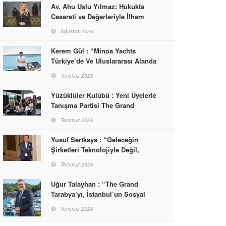
Av. Ahu Uslu Yılmaz: Hukukta
Cesareti ve Değerleriyle İlham
Veren Bir Başarı Hikâyesi Çizdi
Ağustos 2026
Kerem Gül : “Minoa Yachts
Türkiye’de Ve Uluslararası Alanda
Yaşam, Deneyim Ve Etkinlik
Temmuz 2026
Markası Olacak”
Yüzüklüler Kulübü : Yeni Üyelerle
Tanışma Partisi The Grand
Tarabya’da Gerçekleşti
Temmuz 2026
Yusuf Sertkaya : “Geleceğin
Şirketleri Teknolojiyle Değil,
İnsanla Kazanacak”
Temmuz 2026
Uğur Talayhan : “The Grand
Tarabya’yı, İstanbul’un Sosyal
Hayatına Yön Veren Bir
Temmuz 2026
Destinasyon Haline Getirmeyi
Hedefliyorum”