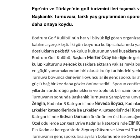
Ege’nin ve Türkiye’nin golf turizmini ileri taşım
Başkanlık Turnuvası, farklı yaş gruplarından sporcul
daha ortaya koydu.
Bodrum Golf Kulübü’nün her yıl büyük ilgi gören organizas
katılımla gerçekleşti. İki gün boyunca kulüp sahalarında y
dostlukların pekiştiği ve kulüp kültürünün yeni kuşaklara a
Bodrum Golf Kulübü, Başkan
Merter Özay
liderliğinde gel
kulüp kültürünü gelecek kuşaklara aktaran yaklaşımıyla 
en güçlü yansımalarından biri olarak kulüp tarihindeki yerin
Turnuva boyunca deneyimli oyuncular ile genç sporcular a
güçlü bağ bir kez daha gözler önüne serildi. Sporun cent
yıllardır sürdürdüğü geleneklerin ve topluluk bilincinin önem
Turnuvanın sonunda Başkanlık Turnuvası Şampiyonu unv
Zengin
, Kadınlar B Kategorisi’nde
Neveda Boyacı
, Kadınla
Erkekler kategorilerinde ise Erkekler A Kategorisi’nde
Hüse
Kategorisi’nde
Rıdvan Dursun
kürsünün en üst basamağınd
Özel ödüllerde Longest Drive Kadınlar kategorisinde
Elif K
Pin Kadınlar kategorisinde
Zeynep Güven
ve Nearest The 
Turnuvanın genç sporculara ayrılan bölümünde ise Gençl