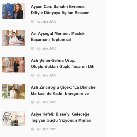
Ayşen Can: Sanatın Evrensel
Diliyle Dünyaya Açılan Ressam
Ağustos 2026
Av. Ayşegül Mermer: Mesleki
Başarısını Toplumsal
Sorumlulukla Güçlendirdi
Ağustos 2026
Aslı Şener-Selma Oruç:
Oluşturdukları Güçlü Tasarım Dili
ve Kusursuz El İşçiliğiyle Moda
Ağustos 2026
Dünyasına İmzalarını Attılar
Aslı Zinciroğlu Çiçek: ‘La Blanche’
Markası ile Kadın Emeğinin ve
Vizyonunun Neleri
Ağustos 2026
Başarabileceğinin En Güzel
Örneğini Sunuyor
Asiye Kefeli: Bisse’yi Geleceğe
Taşıyan Güçlü Vizyonun Mimarı
Ağustos 2026