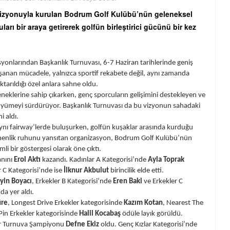
ak vizyonuyla kurulan Bodrum Golf Kulübü’nün geleneksel
arı bir araya getirerek golfün birleştirici gücünü bir kez
yonlarından Başkanlık Turnuvası, 6-7 Haziran tarihlerinde geniş
aşanan mücadele, yalnızca sportif rekabete değil, aynı zamanda
ktarıldığı özel anlara sahne oldu.
eneklerine sahip çıkarken, genç sporcuların gelişimini destekleyen ve
büyümeyi sürdürüyor. Başkanlık Turnuvası da bu vizyonun sahadaki
i aldı.
ynı fairway’lerde buluşurken, golfün kuşaklar arasında kurduğu
ilmenlik ruhunu yansıtan organizasyon, Bodrum Golf Kulübü’nün
li bir göstergesi olarak öne çıktı.
anını
Erol Aktı
kazandı. Kadınlar A Kategorisi’nde
Ayla Toprak
r C Kategorisi’nde ise
İlknur Akbulut
birincilik elde etti.
yin Boyacı
, Erkekler B Kategorisi’nde
Eren Baki
ve Erkekler C
a yer aldı.
üre
, Longest Drive Erkekler kategorisinde
Kazım Kotan
, Nearest The
Pin Erkekler kategorisinde
Halil Kocabaş
ödüle layık görüldü.
er Turnuva Şampiyonu
Defne Ekiz
oldu. Genç Kızlar Kategorisi’nde