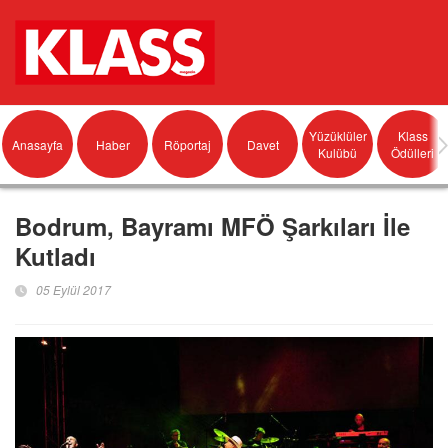
Yüzüklüler
Klass
Anasayfa
Haber
Röportaj
Davet
Kulübü
Ödülleri
Bodrum, Bayramı MFÖ Şarkıları İle
Kutladı
05 Eylül 2017