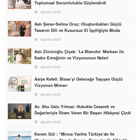
Toplumsal Sorumlulukla Güçlendirdi
Ağustos 2026
Aslı Şener-Selma Oruç: Oluşturdukları Güçlü
Tasarım Dili ve Kusursuz El İşçiliğiyle Moda
Dünyasına İmzalarını Attılar
Ağustos 2026
Aslı Zinciroğlu Çiçek: ‘La Blanche’ Markası ile
Kadın Emeğinin ve Vizyonunun Neleri
Başarabileceğinin En Güzel Örneğini Sunuyor
Ağustos 2026
Asiye Kefeli: Bisse’yi Geleceğe Taşıyan Güçlü
Vizyonun Mimarı
Ağustos 2026
Av. Ahu Uslu Yılmaz: Hukukta Cesareti ve
Değerleriyle İlham Veren Bir Başarı Hikâyesi Çizdi
Ağustos 2026
Kerem Gül : “Minoa Yachts Türkiye’de Ve