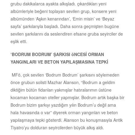
grubu dakikalarca ayakta alkışladı. çıkardıkları yeni
albümleriyle beğeni toplayan sevilen grup, konsere yeni
albümünden ‘Aşkın kenarından’, ‘Emin misin’ ve ‘Beyaz
sayfa’ şarkılarıyla başladı. Daha sonra geçmişten bugüne
sevilen şarkılarını da seslendiren efsane gruba seyirciler de
eşlik etti.
‘BODRUM BODRUM’ ŞARKISI öNCESİ ORMAN
YANGINLARI VE BETON YAPILAŞMASINA TEPKİ
MFö, çok sevilen ‘Bodrum Bodrum’ şarkısını söylemeden
önce grubun solisti Mazhar Alanson, “Bodrum a geldim
diktiğim bütün fidanları yakmışlar hatıralarımın üstüne
kocaman kocaman oteller yapmışlar. Bodrum artık başka bir
Bodrum bizim şarkıyı yazdığım yılın Bodrum’u değil ama
hala havasında o var” diyerek orman yangınları ve beton
yapılaşmaya tepki gösterdi. Alanson bu konuşmasıyla Antik
Tiyatro’yu dolduran seyircilerden büyük alkış aldı.