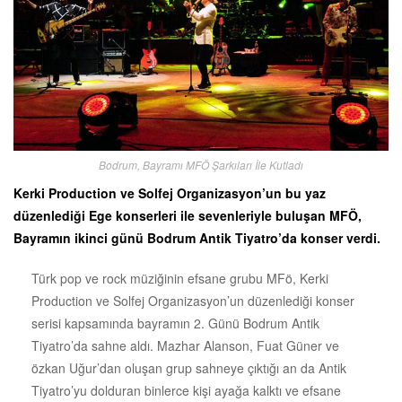
Bodrum, Bayramı MFÖ Şarkıları İle Kutladı
Kerki Production ve Solfej Organizasyon’un bu yaz
düzenlediği Ege konserleri ile sevenleriyle buluşan MFÖ,
Bayramın ikinci günü Bodrum Antik Tiyatro’da konser verdi.
Türk pop ve rock müziğinin efsane grubu MFö, Kerki
Production ve Solfej Organizasyon’un düzenlediği konser
serisi kapsamında bayramın 2. Günü Bodrum Antik
Tiyatro’da sahne aldı. Mazhar Alanson, Fuat Güner ve
özkan Uğur’dan oluşan grup sahneye çıktığı an da Antik
Tiyatro’yu dolduran binlerce kişi ayağa kalktı ve efsane