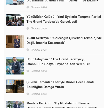
Uluslararası Alanda Yaşam, Deneyim Ve Etkinlik
Markası Olacak”
Temmuz 2026
Yüzüklüler Kulübü : Yeni Üyelerle Tanışma Partisi
The Grand Tarabya’da Gerçekleşti
Temmuz 2026
Yusuf Sertkaya : “Geleceğin Şirketleri Teknolojiyle
Değil, İnsanla Kazanacak”
Temmuz 2026
Uğur Talayhan : “The Grand Tarabya’yı,
İstanbul’un Sosyal Hayatına Yön Veren Bir
Destinasyon Haline Getirmeyi Hedefliyorum”
Temmuz 2026
Şükran Tercanlı : Eseriyle Binbir Gece Sanatı
Etkinliğine Damga Vurdu
Temmuz 2026
Mustafa Bozkurt : “By Mustafa’nın Başarısı,
Organizasyonun Sonunda Misafirlerin Yüzünde