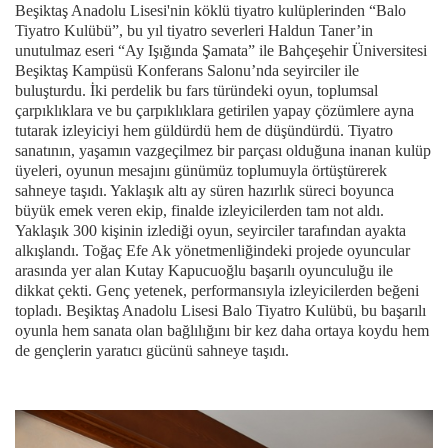
Beşiktaş Anadolu Lisesi'nin köklü tiyatro kulüplerinden “Balo
Tiyatro Kulübü”, bu yıl tiyatro severleri Haldun Taner’in
unutulmaz eseri “Ay Işığında Şamata” ile Bahçeşehir Üniversitesi
Beşiktaş Kampüsü Konferans Salonu’nda seyirciler ile
buluşturdu. İki perdelik bu fars türündeki oyun, toplumsal
çarpıklıklara ve bu çarpıklıklara getirilen yapay çözümlere ayna
tutarak izleyiciyi hem güldürdü hem de düşündürdü. Tiyatro
sanatının, yaşamın vazgeçilmez bir parçası olduğuna inanan kulüp
üyeleri, oyunun mesajını günümüz toplumuyla örtüştürerek
sahneye taşıdı. Yaklaşık altı ay süren hazırlık süreci boyunca
büyük emek veren ekip, finalde izleyicilerden tam not aldı.
Yaklaşık 300 kişinin izlediği oyun, seyirciler tarafından ayakta
alkışlandı. Toğaç Efe Ak yönetmenliğindeki projede oyuncular
arasında yer alan Kutay Kapucuoğlu başarılı oyunculuğu ile
dikkat çekti. Genç yetenek, performansıyla izleyicilerden beğeni
topladı. Beşiktaş Anadolu Lisesi Balo Tiyatro Kulübü, bu başarılı
oyunla hem sanata olan bağlılığını bir kez daha ortaya koydu hem
de gençlerin yaratıcı gücünü sahneye taşıdı.