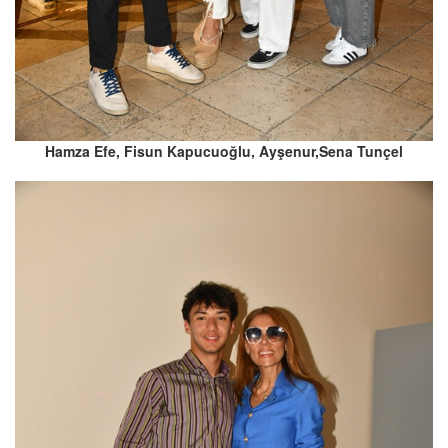
Hamza Efe, Fisun Kapucuoğlu, Ayşenur,Sena Tunçel