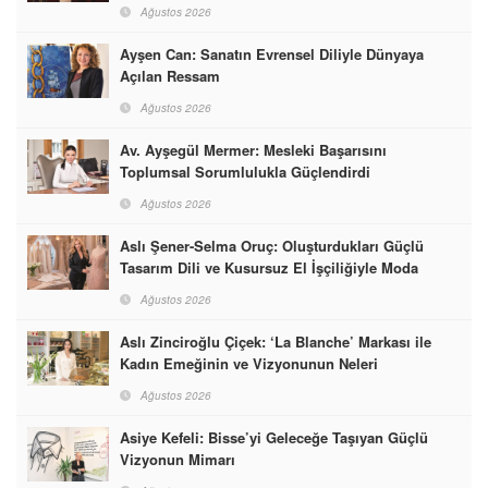
Ağustos 2026
Ayşen Can: Sanatın Evrensel Diliyle Dünyaya
Açılan Ressam
Ağustos 2026
Av. Ayşegül Mermer: Mesleki Başarısını
Toplumsal Sorumlulukla Güçlendirdi
Ağustos 2026
Aslı Şener-Selma Oruç: Oluşturdukları Güçlü
Tasarım Dili ve Kusursuz El İşçiliğiyle Moda
Dünyasına İmzalarını Attılar
Ağustos 2026
Aslı Zinciroğlu Çiçek: ‘La Blanche’ Markası ile
Kadın Emeğinin ve Vizyonunun Neleri
Başarabileceğinin En Güzel Örneğini Sunuyor
Ağustos 2026
Asiye Kefeli: Bisse’yi Geleceğe Taşıyan Güçlü
Vizyonun Mimarı