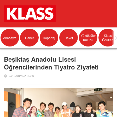
Yüzüklüler
Klass
Anasayfa
Haber
Röportaj
Davet
Kulübü
Ödülleri
Beşiktaş Anadolu Lisesi
Öğrencilerinden Tiyatro Ziyafeti
02 Temmuz 2025