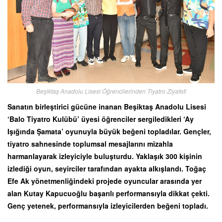
Beşiktaş Anadolu Lisesi Öğrencilerinden Tiyatro Ziyafeti
Sanatın birleştirici gücüne inanan Beşiktaş Anadolu Lisesi
‘Balo Tiyatro Kulübü’ üyesi öğrenciler sergiledikleri ‘Ay
Işığında Şamata’ oyunuyla büyük beğeni topladılar. Gençler,
tiyatro sahnesinde toplumsal mesajlarını mizahla
harmanlayarak izleyiciyle buluşturdu. Yaklaşık 300 kişinin
izlediği oyun, seyirciler tarafından ayakta alkışlandı. Toğaç
Efe Ak yönetmenliğindeki projede oyuncular arasında yer
alan Kutay Kapucuoğlu başarılı performansıyla dikkat çekti.
Genç yetenek, performansıyla izleyicilerden beğeni topladı.