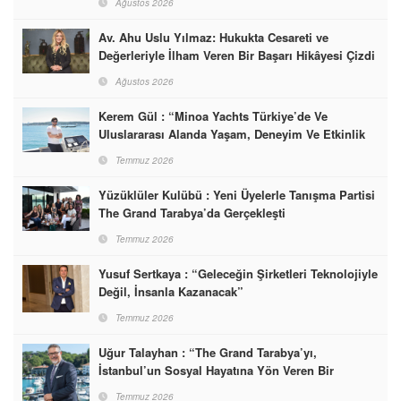
Ağustos 2026
Av. Ahu Uslu Yılmaz: Hukukta Cesareti ve
Değerleriyle İlham Veren Bir Başarı Hikâyesi Çizdi
Ağustos 2026
Kerem Gül : “Minoa Yachts Türkiye’de Ve
Uluslararası Alanda Yaşam, Deneyim Ve Etkinlik
Markası Olacak”
Temmuz 2026
Yüzüklüler Kulübü : Yeni Üyelerle Tanışma Partisi
The Grand Tarabya’da Gerçekleşti
Temmuz 2026
Yusuf Sertkaya : “Geleceğin Şirketleri Teknolojiyle
Değil, İnsanla Kazanacak”
Temmuz 2026
Uğur Talayhan : “The Grand Tarabya’yı,
İstanbul’un Sosyal Hayatına Yön Veren Bir
Destinasyon Haline Getirmeyi Hedefliyorum”
Temmuz 2026