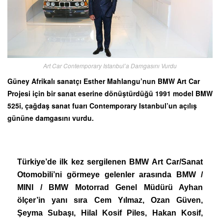
Art Car Contemporary Istanbul’a Damgasını Vurdu
Güney Afrikalı sanatçı Esther Mahlangu’nun BMW Art Car
Projesi için bir sanat eserine dönüştürdüğü 1991 model BMW
525i, çağdaş sanat fuarı Contemporary Istanbul’un açılış
gününe damgasını vurdu.
Türkiye’de ilk kez sergilenen
BMW Art Car
/
Sanat
Otomobili’ni görmeye gelenler arasında BMW /
MINI / BMW Motorrad Genel Müdürü Ayhan
ölçer’in yanı sıra Cem Yılmaz, Ozan Güven,
Şeyma Subaşı, Hilal Kosif Piles, Hakan Kosif,