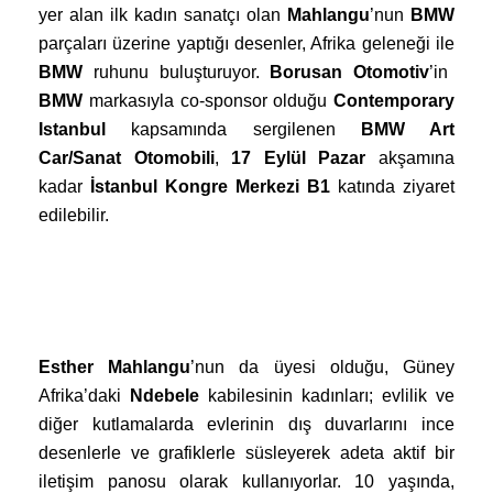
yer alan ilk kadın sanatçı olan
Mahlangu
’nun
BMW
parçaları üzerine yaptığı desenler, Afrika geleneği ile
BMW
ruhunu buluşturuyor.
Borusan Otomotiv
’in
BMW
markasıyla co-sponsor olduğu
Contemporary
Istanbul
kapsamında sergilenen
BMW Art
Car/Sanat Otomobili
,
17 Eylül Pazar
akşamına
kadar
İstanbul Kongre Merkezi B1
katında ziyaret
edilebilir.
Esther Mahlangu
’nun da üyesi olduğu, Güney
Afrika’daki
Ndebele
kabilesinin kadınları; evlilik ve
diğer kutlamalarda evlerinin dış duvarlarını ince
desenlerle ve grafiklerle süsleyerek adeta aktif bir
iletişim panosu olarak kullanıyorlar. 10 yaşında,