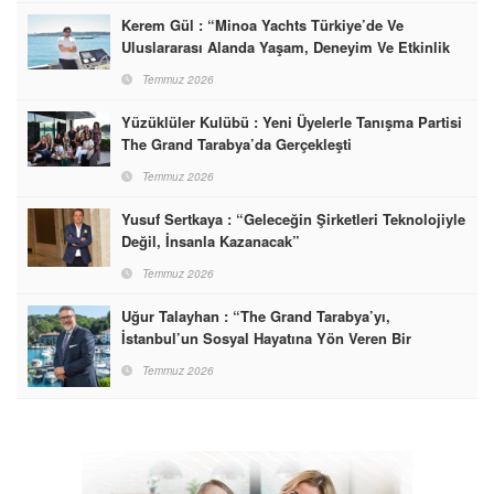
Kerem Gül : “Minoa Yachts Türkiye’de Ve
Uluslararası Alanda Yaşam, Deneyim Ve Etkinlik
Markası Olacak”
Temmuz 2026
Yüzüklüler Kulübü : Yeni Üyelerle Tanışma Partisi
The Grand Tarabya’da Gerçekleşti
Temmuz 2026
Yusuf Sertkaya : “Geleceğin Şirketleri Teknolojiyle
Değil, İnsanla Kazanacak”
Temmuz 2026
Uğur Talayhan : “The Grand Tarabya’yı,
İstanbul’un Sosyal Hayatına Yön Veren Bir
Destinasyon Haline Getirmeyi Hedefliyorum”
Temmuz 2026