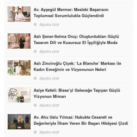
Av. Ayşegül Mermer: Mesleki Başarısını
Toplumsal Sorumlulukla Güçlendirdi
Ağustos 2026
Aslı Şener-Selma Oruç: Oluşturdukları Güçlü
Tasarım Dili ve Kusursuz El İşçiliğiyle Moda
Dünyasına İmzalarını Attılar
Ağustos 2026
Aslı Zinciroğlu Çiçek: ‘La Blanche’ Markası ile
Kadın Emeğinin ve Vizyonunun Neleri
Başarabileceğinin En Güzel Örneğini Sunuyor
Ağustos 2026
Asiye Kefeli: Bisse’yi Geleceğe Taşıyan Güçlü
Vizyonun Mimarı
Ağustos 2026
Av. Ahu Uslu Yılmaz: Hukukta Cesareti ve
Değerleriyle İlham Veren Bir Başarı Hikâyesi Çizdi
Ağustos 2026