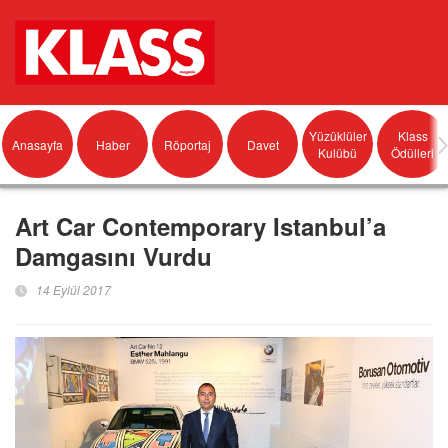
Yüzüklüler
Klass
Anasayfa
Haber
Röportaj
Davet
Kulübü
Ödülleri
Art Car Contemporary Istanbul’a
Damgasını Vurdu
14 Eylül 2017