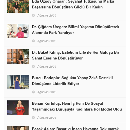
Eda Özsoy Onaran: Seyahat Tutkusunu Marka
Başarısına Dönüştüren Güçlü Bir Kadın
Ağustos 2026
Dr. Çiğdem Üregen: Bilimi Yaşama Dönüştürerek
Alanında Fark Yaratıyor
Ağustos 2026
Dr. Buket Kılınç: Estetium Life ile Her Gülüşü Bir
Sanat Eserine Dönüştürüyor
Ağustos 2026
Burcu Rodoplu: Sağlıkta Yapay Zekâ Destekli
Dönüşüme Liderlik Ediyor
Ağustos 2026
Benan Kurtuluş: Hem İş Hem De Sosyal
Yaşamındaki Duruşuyla Kadınlara Rol Model Oldu
Ağustos 2026
Başak Aslan: Başarıyı İnsan Hayatına Dokunarak