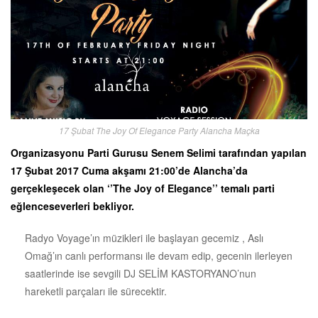
17 Şubat The Joy Of Elegance Party Alancha Maçka
Organizasyonu Parti Gurusu Senem Selimi tarafından yapılan
17 Şubat 2017 Cuma akşamı 21:00’de Alancha’da
gerçekleşecek olan ‘’The Joy of Elegance’’ temalı parti
eğlenceseverleri bekliyor.
Radyo Voyage’ın müzikleri ile başlayan gecemiz , Aslı
Omağ’ın canlı performansı ile devam edip, gecenin ilerleyen
saatlerinde ise sevgili DJ SELİM KASTORYANO’nun
hareketli parçaları ile sürecektir.