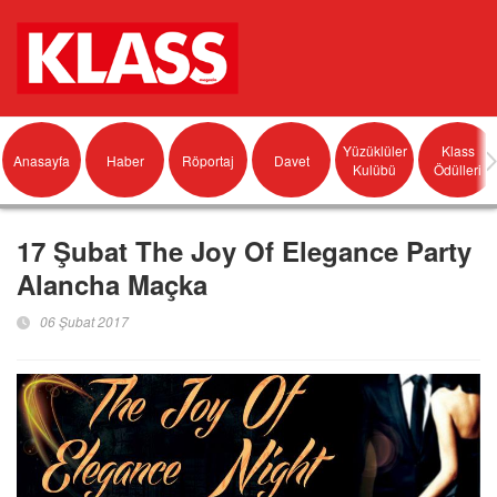
Yüzüklüler
Klass
Anasayfa
Haber
Röportaj
Davet
Kulübü
Ödülleri
17 Şubat The Joy Of Elegance Party
Alancha Maçka
06 Şubat 2017