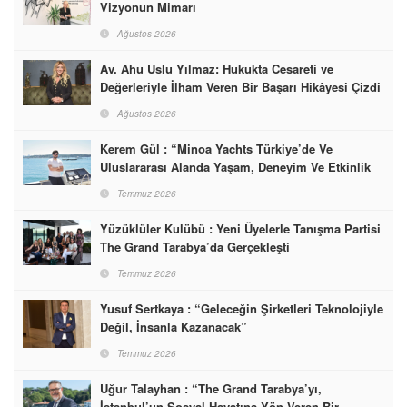
Vizyonun Mimarı
Ağustos 2026
Av. Ahu Uslu Yılmaz: Hukukta Cesareti ve
Değerleriyle İlham Veren Bir Başarı Hikâyesi Çizdi
Ağustos 2026
Kerem Gül : “Minoa Yachts Türkiye’de Ve
Uluslararası Alanda Yaşam, Deneyim Ve Etkinlik
Markası Olacak”
Temmuz 2026
Yüzüklüler Kulübü : Yeni Üyelerle Tanışma Partisi
The Grand Tarabya’da Gerçekleşti
Temmuz 2026
Yusuf Sertkaya : “Geleceğin Şirketleri Teknolojiyle
Değil, İnsanla Kazanacak”
Temmuz 2026
Uğur Talayhan : “The Grand Tarabya’yı,
İstanbul’un Sosyal Hayatına Yön Veren Bir