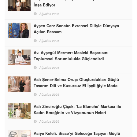
İnşa Ediyor
Ağustos 2026
Ayşen Can: Sanatın Evrensel Diliyle Dünyaya
Açılan Ressam
Ağustos 2026
Av. Ayşegül Mermer: Mesleki Başarısını
Toplumsal Sorumlulukla Güçlendirdi
Ağustos 2026
Aslı Şener-Selma Oruç: Oluşturdukları Güçlü
Tasarım Dili ve Kusursuz El İşçiliğiyle Moda
Dünyasına İmzalarını Attılar
Ağustos 2026
Aslı Zinciroğlu Çiçek: ‘La Blanche’ Markası ile
Kadın Emeğinin ve Vizyonunun Neleri
Başarabileceğinin En Güzel Örneğini Sunuyor
Ağustos 2026
Asiye Kefeli: Bisse’yi Geleceğe Taşıyan Güçlü