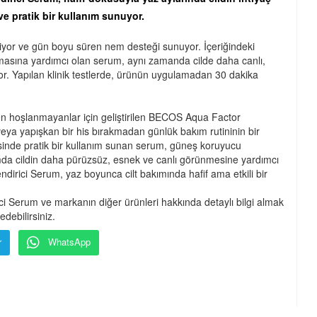
e pratik bir kullanım sunuyor.
iliyor ve gün boyu süren nem desteği sunuyor. İçeriğindeki
masına yardımcı olan serum, aynı zamanda cilde daha canlı,
. Yapılan klinik testlerde, ürünün uygulamadan 30 dakika
den hoşlanmayanlar için geliştirilen BECOS Aqua Factor
 veya yapışkan bir his bırakmadan günlük bakım rutininin bir
esinde pratik bir kullanım sunan serum, güneş koruyucu
nımda cildin daha pürüzsüz, esnek ve canlı görünmesine yardımcı
rici Serum, yaz boyunca cilt bakımında hafif ama etkili bir
 Serum ve markanın diğer ürünleri hakkında detaylı bilgi almak
debilirsiniz.
r
WhatsApp