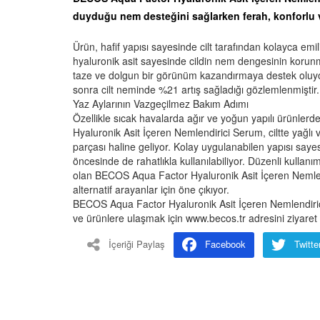
duyduğu nem desteğini sağlarken ferah, konforlu v
Ürün, hafif yapısı sayesinde cilt tarafından kolayca em
hyaluronik asit sayesinde cildin nem dengesinin korun
taze ve dolgun bir görünüm kazandırmaya destek oluyor
sonra cilt neminde %21 artış sağladığı gözlemlenmiştir.
Yaz Aylarının Vazgeçilmez Bakım Adımı
Özellikle sıcak havalarda ağır ve yoğun yapılı ürünler
Hyaluronik Asit İçeren Nemlendirici Serum, ciltte yağlı
parçası haline geliyor. Kolay uygulanabilen yapısı say
öncesinde de rahatlıkla kullanılabiliyor. Düzenli kulla
olan BECOS Aqua Factor Hyaluronik Asit İçeren Nemlendi
alternatif arayanlar için öne çıkıyor.
BECOS Aqua Factor Hyaluronik Asit İçeren Nemlendirici
ve ürünlere ulaşmak için www.becos.tr adresini ziyaret e
İçeriği Paylaş
Facebook
Twitte