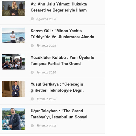
Av. Ahu Uslu Yılmaz: Hukukta
Cesareti ve Değerleriyle İlham
Veren Bir Başarı Hikâyesi Çizdi
Ağustos 2026
Kerem Gül : “Minoa Yachts
Türkiye’de Ve Uluslararası Alanda
Yaşam, Deneyim Ve Etkinlik
Temmuz 2026
Markası Olacak”
Yüzüklüler Kulübü : Yeni Üyelerle
Tanışma Partisi The Grand
Tarabya’da Gerçekleşti
Temmuz 2026
Yusuf Sertkaya : “Geleceğin
Şirketleri Teknolojiyle Değil,
İnsanla Kazanacak”
Temmuz 2026
Uğur Talayhan : “The Grand
Tarabya’yı, İstanbul’un Sosyal
Hayatına Yön Veren Bir
Temmuz 2026
Destinasyon Haline Getirmeyi
Hedefliyorum”