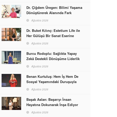
Dr. Çiğdem Üregen: Bilimi Yaşama
Dönüştürerek Alanında Fark
Yaratıyor
Ağustos 2026
Dr. Buket Kılınç: Estetium Life ile
Her Gülüşü Bir Sanat Eserine
Dönüştürüyor
Ağustos 2026
Burcu Rodoplu: Sağlıkta Yapay
Zekâ Destekli Dönüşüme Liderlik
Ediyor
Ağustos 2026
Benan Kurtuluş: Hem İş Hem De
Sosyal Yaşamındaki Duruşuyla
Kadınlara Rol Model Oldu
Ağustos 2026
Başak Aslan: Başarıyı İnsan
Hayatına Dokunarak İnşa Ediyor
Ağustos 2026