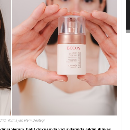
Cildi Yormayan Nem Desteği
rici Serum, hafif dokusuyla yaz aylarında cildin ihtiyaç