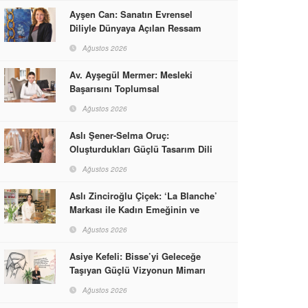
Ayşen Can: Sanatın Evrensel
Diliyle Dünyaya Açılan Ressam
Ağustos 2026
Av. Ayşegül Mermer: Mesleki
Başarısını Toplumsal
Sorumlulukla Güçlendirdi
Ağustos 2026
Aslı Şener-Selma Oruç:
Oluşturdukları Güçlü Tasarım Dili
ve Kusursuz El İşçiliğiyle Moda
Ağustos 2026
Dünyasına İmzalarını Attılar
Aslı Zinciroğlu Çiçek: ‘La Blanche’
Markası ile Kadın Emeğinin ve
Vizyonunun Neleri
Ağustos 2026
Başarabileceğinin En Güzel
Örneğini Sunuyor
Asiye Kefeli: Bisse’yi Geleceğe
Taşıyan Güçlü Vizyonun Mimarı
Ağustos 2026