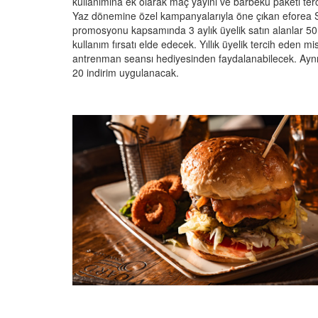
kullanımına ek olarak maç yayını ve barbekü paketi tercih
Yaz dönemine özel kampanyalarıyla öne çıkan eforea S
promosyonu kapsamında 3 aylık üyelik satın alanlar 50 d
kullanım fırsatı elde edecek. Yıllık üyelik tercih eden mis
antrenman seansı hediyesinden faydalanabilecek. Aynı g
20 indirim uygulanacak.