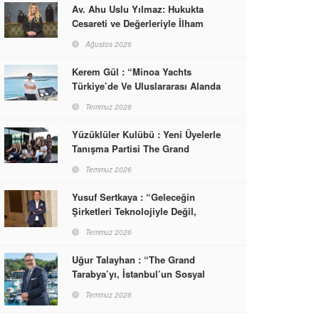
Av. Ahu Uslu Yılmaz: Hukukta
Cesareti ve Değerleriyle İlham
Veren Bir Başarı Hikâyesi Çizdi
Ağustos 2026
Kerem Gül : “Minoa Yachts
Türkiye’de Ve Uluslararası Alanda
Yaşam, Deneyim Ve Etkinlik
Temmuz 2026
Markası Olacak”
Yüzüklüler Kulübü : Yeni Üyelerle
Tanışma Partisi The Grand
Tarabya’da Gerçekleşti
Temmuz 2026
Yusuf Sertkaya : “Geleceğin
Şirketleri Teknolojiyle Değil,
İnsanla Kazanacak”
Temmuz 2026
Uğur Talayhan : “The Grand
Tarabya’yı, İstanbul’un Sosyal
Hayatına Yön Veren Bir
Temmuz 2026
Destinasyon Haline Getirmeyi
Hedefliyorum”