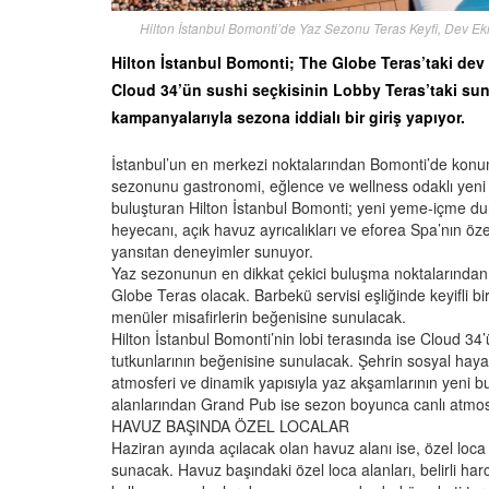
Hilton İstanbul Bomonti’de Yaz Sezonu Teras Keyfi, Dev 
Hilton İstanbul Bomonti; The Globe Teras’taki de
Cloud 34’ün sushi seçkisinin Lobby Teras’taki sun
kampanyalarıyla sezona iddialı bir giriş yapıyor.
İstanbul’un en merkezi noktalarından Bomonti’de konu
sezonunu gastronomi, eğlence ve wellness odaklı yeni de
buluşturan Hilton İstanbul Bomonti; yeni yeme-içme d
heyecanı, açık havuz ayrıcalıkları ve eforea Spa’nın öz
yansıtan deneyimler sunuyor.
Yaz sezonunun en dikkat çekici buluşma noktalarından
Globe Teras olacak. Barbekü servisi eşliğinde keyifli 
menüler misafirlerin beğenisine sunulacak.
Hilton İstanbul Bomonti’nin lobi terasında ise Cloud 3
tutkunlarının beğenisine sunulacak. Şehrin sosyal hay
atmosferi ve dinamik yapısıyla yaz akşamlarının yeni b
alanlarından Grand Pub ise sezon boyunca canlı atmos
HAVUZ BAŞINDA ÖZEL LOCALAR
Haziran ayında açılacak olan havuz alanı ise, özel loca 
sunacak. Havuz başındaki özel loca alanları, belirli ha