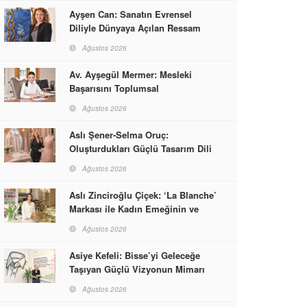
Ayşen Can: Sanatın Evrensel
Diliyle Dünyaya Açılan Ressam
Ağustos 2026
Av. Ayşegül Mermer: Mesleki
Başarısını Toplumsal
Sorumlulukla Güçlendirdi
Ağustos 2026
Aslı Şener-Selma Oruç:
Oluşturdukları Güçlü Tasarım Dili
ve Kusursuz El İşçiliğiyle Moda
Ağustos 2026
Dünyasına İmzalarını Attılar
Aslı Zinciroğlu Çiçek: ‘La Blanche’
Markası ile Kadın Emeğinin ve
Vizyonunun Neleri
Ağustos 2026
Başarabileceğinin En Güzel
Örneğini Sunuyor
Asiye Kefeli: Bisse’yi Geleceğe
Taşıyan Güçlü Vizyonun Mimarı
Ağustos 2026