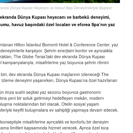
Ekranda Dünya Kupası Heyecanı ve Havuz Başı Deneyimleriyle Başlıyor
v ekranda Dünya Kupası heyecanı ve barbekü deneyimi,
umu, havuz başındaki özel locaları ve eforea Spa’nın yaz
mlanan Hilton İstanbul Bomonti Hotel & Conference Center, yaz
neyimlerle karşılıyor. Şehrin enerjisini konfor ve ayrıcalıkla
urakları, The Globe Teras’taki dev ekranda Dünya Kupası
el kampanyalarıyla, misafirlerine yaz boyunca şehrin ritmini
 biri, dev ekranda Dünya Kupası maçlarının izleneceği The
bir izleme deneyimi yaşanırken, Dünya Kupası’na özel hazırlanan
4’ün imza sushi seçkisi yaz sezonu boyunca gastronomi
atına yeni bir soluk getirmeyi hedefleyen mekân, modern
uluşma noktalarından biri olacak. Otelin sosyal yaşam
feriyle keyifli buluşmalara ev sahipliği yapmaya devam edecek.
konseptiyle misafirlerine ayrıcalıklı ve konforlu bir deneyim
rcama limitleri kapsamında hizmet verecek. Ayrıca özel loca