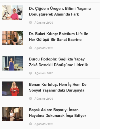
Dr. Çiğdem Üregen: Bilimi Yaşama
Dönüştürerek Alanında Fark
Yaratıyor
Ağustos 2026
Dr. Buket Kılınç: Estetium Life ile
Her Gülüşü Bir Sanat Eserine
Dönüştürüyor
Ağustos 2026
Burcu Rodoplu: Sağlıkta Yapay
Zekâ Destekli Dönüşüme Liderlik
Ediyor
Ağustos 2026
Benan Kurtuluş: Hem İş Hem De
Sosyal Yaşamındaki Duruşuyla
Kadınlara Rol Model Oldu
Ağustos 2026
Başak Aslan: Başarıyı İnsan
Hayatına Dokunarak İnşa Ediyor
Ağustos 2026