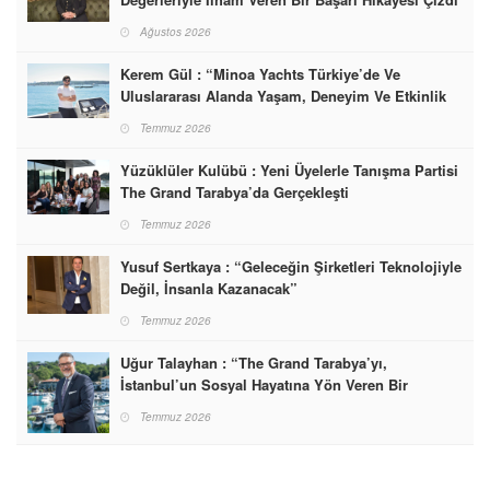
Ağustos 2026
Kerem Gül : “Minoa Yachts Türkiye’de Ve
Uluslararası Alanda Yaşam, Deneyim Ve Etkinlik
Markası Olacak”
Temmuz 2026
Yüzüklüler Kulübü : Yeni Üyelerle Tanışma Partisi
The Grand Tarabya’da Gerçekleşti
Temmuz 2026
Yusuf Sertkaya : “Geleceğin Şirketleri Teknolojiyle
Değil, İnsanla Kazanacak”
Temmuz 2026
Uğur Talayhan : “The Grand Tarabya’yı,
İstanbul’un Sosyal Hayatına Yön Veren Bir
Destinasyon Haline Getirmeyi Hedefliyorum”
Temmuz 2026