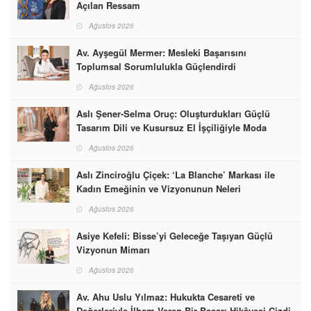
Açılan Ressam
Ağustos 2026
Av. Ayşegül Mermer: Mesleki Başarısını
Toplumsal Sorumlulukla Güçlendirdi
Ağustos 2026
Aslı Şener-Selma Oruç: Oluşturdukları Güçlü
Tasarım Dili ve Kusursuz El İşçiliğiyle Moda
Dünyasına İmzalarını Attılar
Ağustos 2026
Aslı Zinciroğlu Çiçek: ‘La Blanche’ Markası ile
Kadın Emeğinin ve Vizyonunun Neleri
Başarabileceğinin En Güzel Örneğini Sunuyor
Ağustos 2026
Asiye Kefeli: Bisse’yi Geleceğe Taşıyan Güçlü
Vizyonun Mimarı
Ağustos 2026
Av. Ahu Uslu Yılmaz: Hukukta Cesareti ve
Değerleriyle İlham Veren Bir Başarı Hikâyesi Çizdi