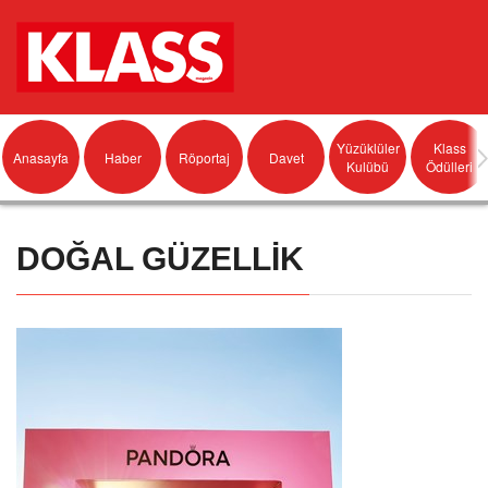
Yüzüklüler
Klass
Anasayfa
Haber
Röportaj
Davet
Kulübü
Ödülleri
DOĞAL GÜZELLİK