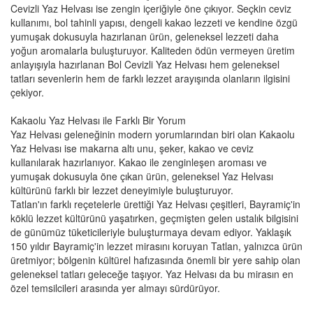
Cevizli Yaz Helvası ise zengin içeriğiyle öne çıkıyor. Seçkin ceviz
kullanımı, bol tahinli yapısı, dengeli kakao lezzeti ve kendine özgü
yumuşak dokusuyla hazırlanan ürün, geleneksel lezzeti daha
yoğun aromalarla buluşturuyor. Kaliteden ödün vermeyen üretim
anlayışıyla hazırlanan Bol Cevizli Yaz Helvası hem geleneksel
tatları sevenlerin hem de farklı lezzet arayışında olanların ilgisini
çekiyor.
Kakaolu Yaz Helvası ile Farklı Bir Yorum
Yaz Helvası geleneğinin modern yorumlarından biri olan Kakaolu
Yaz Helvası ise makarna altı unu, şeker, kakao ve ceviz
kullanılarak hazırlanıyor. Kakao ile zenginleşen aroması ve
yumuşak dokusuyla öne çıkan ürün, geleneksel Yaz Helvası
kültürünü farklı bir lezzet deneyimiyle buluşturuyor.
Tatlan'ın farklı reçetelerle ürettiği Yaz Helvası çeşitleri, Bayramiç'in
köklü lezzet kültürünü yaşatırken, geçmişten gelen ustalık bilgisini
de günümüz tüketicileriyle buluşturmaya devam ediyor. Yaklaşık
150 yıldır Bayramiç'in lezzet mirasını koruyan Tatlan, yalnızca ürün
üretmiyor; bölgenin kültürel hafızasında önemli bir yere sahip olan
geleneksel tatları geleceğe taşıyor. Yaz Helvası da bu mirasın en
özel temsilcileri arasında yer almayı sürdürüyor.