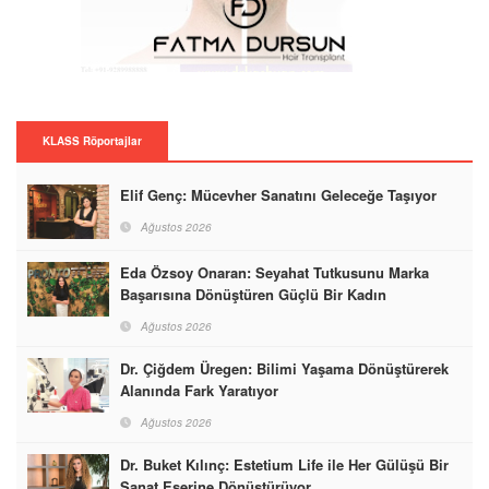
KLASS Röportajlar
Elif Genç: Mücevher Sanatını Geleceğe Taşıyor
Ağustos 2026
Eda Özsoy Onaran: Seyahat Tutkusunu Marka
Başarısına Dönüştüren Güçlü Bir Kadın
Ağustos 2026
Dr. Çiğdem Üregen: Bilimi Yaşama Dönüştürerek
Alanında Fark Yaratıyor
Ağustos 2026
Dr. Buket Kılınç: Estetium Life ile Her Gülüşü Bir
Sanat Eserine Dönüştürüyor