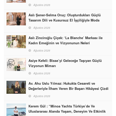
Ağustos 2026
Aslı Şener-Selma Oruç: Oluşturdukları Güçlü
Tasarım Dili ve Kusursuz El İşçiliğiyle Moda
Dünyasına İmzalarını Attılar
Ağustos 2026
Aslı Zinciroğlu Çiçek: ‘La Blanche’ Markası ile
Kadın Emeğinin ve Vizyonunun Neleri
Başarabileceğinin En Güzel Örneğini Sunuyor
Ağustos 2026
Asiye Kefeli: Bisse’yi Geleceğe Taşıyan Güçlü
Vizyonun Mimarı
Ağustos 2026
Av. Ahu Uslu Yılmaz: Hukukta Cesareti ve
Değerleriyle İlham Veren Bir Başarı Hikâyesi Çizdi
Ağustos 2026
Kerem Gül : “Minoa Yachts Türkiye’de Ve
Uluslararası Alanda Yaşam, Deneyim Ve Etkinlik