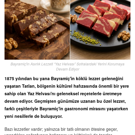
Bayramiç'in Asırlık Lezzeti “Yaz Helvası” Sofralardaki Yerini Korumaya
Devam Ediyor
1875 yılından bu yana Bayramiç'in köklü lezzet geleneğini
yaşatan Tatlan, bölgenin kültürel hafızasında önemli bir yere
sahip olan Yaz Helvası'nı geleneksel reçetelerle üretmeye
devam ediyor. Geçmişten günümüze uzanan bu özel lezzet,
farklı çeşitleriyle Bayramiç'in gastronomi mirasını yaşatırken
yeni nesillerle de buluşuyor.
Bazı lezzetler vardır; yalnızca bir tatlı olmanın ötesine geçer,
yaşadıkları coğrafyanın hafızasını ve kültürünü de taşırlar.