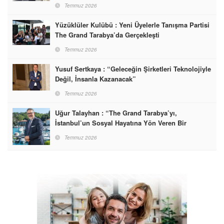
Markası Olacak”
Temmuz 2026
Yüzüklüler Kulübü : Yeni Üyelerle Tanışma Partisi
The Grand Tarabya’da Gerçekleşti
Temmuz 2026
Yusuf Sertkaya : “Geleceğin Şirketleri Teknolojiyle
Değil, İnsanla Kazanacak”
Temmuz 2026
Uğur Talayhan : “The Grand Tarabya’yı,
İstanbul’un Sosyal Hayatına Yön Veren Bir
Destinasyon Haline Getirmeyi Hedefliyorum”
Temmuz 2026