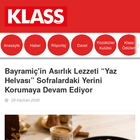
Yüzüklüler
Klass
Anasayfa
Haber
Röportaj
Davet
Kulübü
Ödülleri
Bayramiç'in Asırlık Lezzeti “Yaz
Helvası” Sofralardaki Yerini
Korumaya Devam Ediyor
29 Haziran 2026