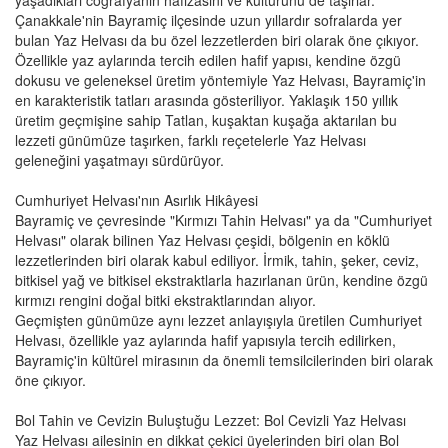
Çanakkale'nin Bayramiç ilçesinde uzun yıllardır sofralarda yer
bulan Yaz Helvası da bu özel lezzetlerden biri olarak öne çıkıyor.
Özellikle yaz aylarında tercih edilen hafif yapısı, kendine özgü
dokusu ve geleneksel üretim yöntemiyle Yaz Helvası, Bayramiç'in
en karakteristik tatları arasında gösteriliyor. Yaklaşık 150 yıllık
üretim geçmişine sahip Tatlan, kuşaktan kuşağa aktarılan bu
lezzeti günümüze taşırken, farklı reçetelerle Yaz Helvası
geleneğini yaşatmayı sürdürüyor.
Cumhuriyet Helvası'nın Asırlık Hikâyesi
Bayramiç ve çevresinde "Kırmızı Tahin Helvası" ya da "Cumhuriyet
Helvası" olarak bilinen Yaz Helvası çeşidi, bölgenin en köklü
lezzetlerinden biri olarak kabul ediliyor. İrmik, tahin, şeker, ceviz,
bitkisel yağ ve bitkisel ekstraktlarla hazırlanan ürün, kendine özgü
kırmızı rengini doğal bitki ekstraktlarından alıyor.
Geçmişten günümüze aynı lezzet anlayışıyla üretilen Cumhuriyet
Helvası, özellikle yaz aylarında hafif yapısıyla tercih edilirken,
Bayramiç'in kültürel mirasının da önemli temsilcilerinden biri olarak
öne çıkıyor.
Bol Tahin ve Cevizin Buluştuğu Lezzet: Bol Cevizli Yaz Helvası
Yaz Helvası ailesinin en dikkat çekici üyelerinden biri olan Bol