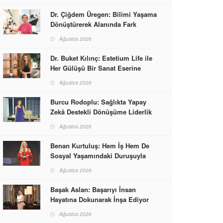
Dr. Çiğdem Üregen: Bilimi Yaşama
Dönüştürerek Alanında Fark
Yaratıyor
Ağustos 2026
Dr. Buket Kılınç: Estetium Life ile
Her Gülüşü Bir Sanat Eserine
Dönüştürüyor
Ağustos 2026
Burcu Rodoplu: Sağlıkta Yapay
Zekâ Destekli Dönüşüme Liderlik
Ediyor
Ağustos 2026
Benan Kurtuluş: Hem İş Hem De
Sosyal Yaşamındaki Duruşuyla
Kadınlara Rol Model Oldu
Ağustos 2026
Başak Aslan: Başarıyı İnsan
Hayatına Dokunarak İnşa Ediyor
Ağustos 2026