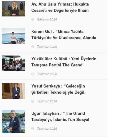
Av. Ahu Uslu Yılmaz: Hukukta
Cesareti ve Değerleriyle İlham
Veren Bir Başarı Hikâyesi Çizdi
Ağustos 2026
Kerem Gül : “Minoa Yachts
Türkiye’de Ve Uluslararası Alanda
Yaşam, Deneyim Ve Etkinlik
Temmuz 2026
Markası Olacak”
Yüzüklüler Kulübü : Yeni Üyelerle
Tanışma Partisi The Grand
Tarabya’da Gerçekleşti
Temmuz 2026
Yusuf Sertkaya : “Geleceğin
Şirketleri Teknolojiyle Değil,
İnsanla Kazanacak”
Temmuz 2026
Uğur Talayhan : “The Grand
Tarabya’yı, İstanbul’un Sosyal
Hayatına Yön Veren Bir
Temmuz 2026
Destinasyon Haline Getirmeyi
Hedefliyorum”