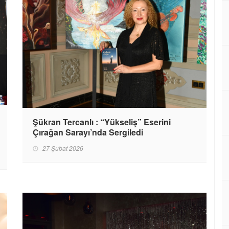
Şükran Tercanlı : “Yükseliş” Eserini
Çırağan Sarayı’nda Sergiledi
27 Şubat 2026