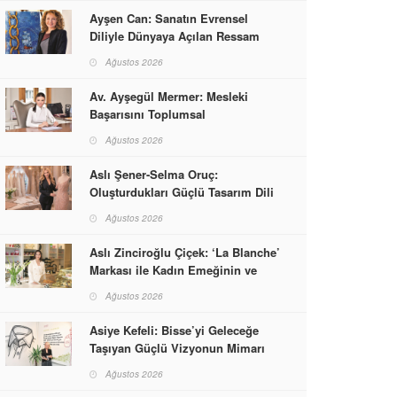
Ayşen Can: Sanatın Evrensel
Diliyle Dünyaya Açılan Ressam
Ağustos 2026
Av. Ayşegül Mermer: Mesleki
Başarısını Toplumsal
Sorumlulukla Güçlendirdi
Ağustos 2026
Aslı Şener-Selma Oruç:
Oluşturdukları Güçlü Tasarım Dili
ve Kusursuz El İşçiliğiyle Moda
Ağustos 2026
Dünyasına İmzalarını Attılar
Aslı Zinciroğlu Çiçek: ‘La Blanche’
Markası ile Kadın Emeğinin ve
Vizyonunun Neleri
Ağustos 2026
Başarabileceğinin En Güzel
Örneğini Sunuyor
Asiye Kefeli: Bisse’yi Geleceğe
Taşıyan Güçlü Vizyonun Mimarı
Ağustos 2026