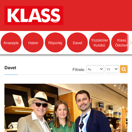
Yüzüklüler
Klass
Anasayfa
Haber
Röportaj
Davet
Kulübü
Ödülleri
Davet
Filtrele: