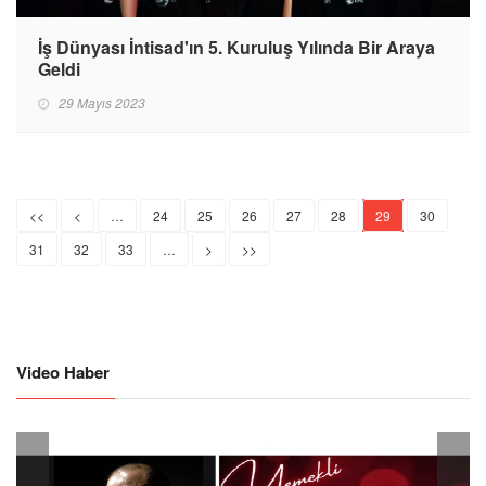
İş Dünyası İntisad'ın 5. Kuruluş Yılında Bir Araya
Geldi
29 Mayıs 2023
<<
<
…
24
25
26
27
28
29
30
31
32
33
…
>
>>
Video Haber