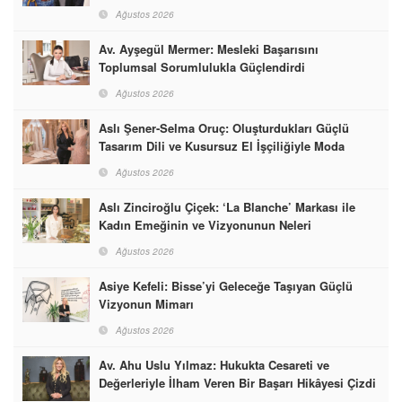
Ağustos 2026
Av. Ayşegül Mermer: Mesleki Başarısını
Toplumsal Sorumlulukla Güçlendirdi
Ağustos 2026
Aslı Şener-Selma Oruç: Oluşturdukları Güçlü
Tasarım Dili ve Kusursuz El İşçiliğiyle Moda
Dünyasına İmzalarını Attılar
Ağustos 2026
Aslı Zinciroğlu Çiçek: ‘La Blanche’ Markası ile
Kadın Emeğinin ve Vizyonunun Neleri
Başarabileceğinin En Güzel Örneğini Sunuyor
Ağustos 2026
Asiye Kefeli: Bisse’yi Geleceğe Taşıyan Güçlü
Vizyonun Mimarı
Ağustos 2026
Av. Ahu Uslu Yılmaz: Hukukta Cesareti ve
Değerleriyle İlham Veren Bir Başarı Hikâyesi Çizdi