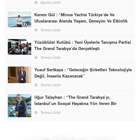
Ağustos 2026
Kerem Gül : “Minoa Yachts Türkiye’de Ve
Uluslararası Alanda Yaşam, Deneyim Ve Etkinlik
Markası Olacak”
Temmuz 2026
Yüzüklüler Kulübü : Yeni Üyelerle Tanışma Partisi
The Grand Tarabya’da Gerçekleşti
Temmuz 2026
Yusuf Sertkaya : “Geleceğin Şirketleri Teknolojiyle
Değil, İnsanla Kazanacak”
Temmuz 2026
Uğur Talayhan : “The Grand Tarabya’yı,
İstanbul’un Sosyal Hayatına Yön Veren Bir
Destinasyon Haline Getirmeyi Hedefliyorum”
Temmuz 2026