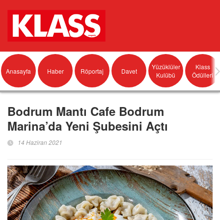
Yüzüklüler
Klass
Anasayfa
Haber
Röportaj
Davet
Kulübü
Ödülleri
Bodrum Mantı Cafe Bodrum
Marina’da Yeni Şubesini Açtı
14 Haziran 2021