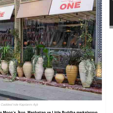
Caddesi’nde Kapılarını Açtı
 Moon’s, İkon, Manhattan ve Little Buddha markalarının