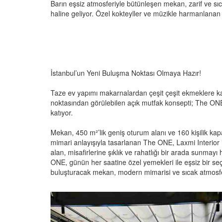
Barın eşsiz atmosferiyle bütünleşen mekan, zarif ve sı
haline geliyor. Özel kokteyller ve müzikle harmanlanan 
İstanbul’un Yeni Buluşma Noktası Olmaya Hazır!
Taze ev yapımı makarnalardan çeşit çeşit ekmeklere ka
noktasından görülebilen açık mutfak konsepti; The ONE’ın
katıyor.
Mekan, 450 m²’lik geniş oturum alanı ve 160 kişilik ka
mimari anlayışıyla tasarlanan The ONE, Laxmi Interior 
alan, misafirlerine şıklık ve rahatlığı bir arada sunma
ONE, günün her saatine özel yemekleri ile eşsiz bir se
buluşturacak mekan, modern mimarisi ve sıcak atmosfer