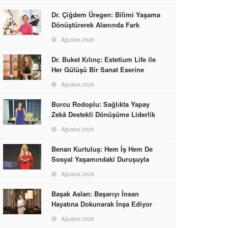
Dr. Çiğdem Üregen: Bilimi Yaşama
Dönüştürerek Alanında Fark
Yaratıyor
Ağustos 2026
Dr. Buket Kılınç: Estetium Life ile
Her Gülüşü Bir Sanat Eserine
Dönüştürüyor
Ağustos 2026
Burcu Rodoplu: Sağlıkta Yapay
Zekâ Destekli Dönüşüme Liderlik
Ediyor
Ağustos 2026
Benan Kurtuluş: Hem İş Hem De
Sosyal Yaşamındaki Duruşuyla
Kadınlara Rol Model Oldu
Ağustos 2026
Başak Aslan: Başarıyı İnsan
Hayatına Dokunarak İnşa Ediyor
Ağustos 2026