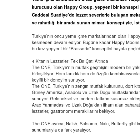
kurucusu olan Happy Group, yepyeni bir konsepti 
Caddesi Suadiye’de lezzet severlerle buluşan mekan; 
ve rahatlığı bir arada sunan mimari konseptiyle, İ
Türkiye’nin öncü yeme içme markalarından olan Happy 
kesmeden devam ediyor. Bugüne kadar Happy Moons, İk
bu kez yepyeni bir “Brasserie” konseptini hayata geçird
4 Kıtanın Lezzetleri Tek Bir Çatı Altında
The ONE, Türkiye'nin mutfak geçmişini modern bir yaklaş
birleştiriyor. Hem tanıdık hem de özgün kombinasyonlar
keyifli bir deneyim sunuyor.
The ONE, Türkiye’nin zengin mutfak kültürünü, dört kıtanı
Güney Amerika, Anadolu ve Uzak Doğu mutfaklarından es
sunuyor. Geleneksel ve modern tatların kusursuz birl
Arap Yarımadası ve Uzak Doğu’dan ilham alan baharat v
lezzetler, gastronomi meraklılarını bekliyor.
The ONE ayrıca; Naish, Satsuma, Nalu, Butterfly gibi im
sunumlarıyla da fark yaratıyor.