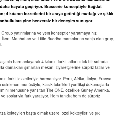
daha hayata geçiriyor. Brasserie konseptiyle Bağdat
4 kıtanın lezzetlerini bir araya getirdiği mutfağı ve şıklık
stanbullulara yine benzersiz bir deneyim sunuyor.
Group yatırımlarına ve yeni konseptler yaratmaya hız
on, Manhattan ve Little Buddha markalarına sahip olan grup,
i.
ımla harmanlayarak 4 kıtanın farklı tatlarını tek bir sofrada
la damakları şımartan mekan, ziyaretçilerine sürpriz tatlar ve
n farklı lezzetleriyle harmanlıyor. Peru, Afrika, İtalya, Fransa,
inlenen menüsüyle, klasik teknikleri yenilikçi dokunuşlarla
eşimini menüsüne yansıtan The ONE, özellikle Güney Amerika,
e soslarıyla fark yaratıyor. Hem tanıdık hem de sürpriz
za kokteylleri başta olmak üzere, özel kokteylleri ve şık