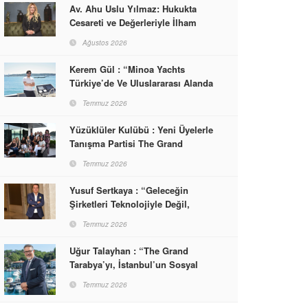
Av. Ahu Uslu Yılmaz: Hukukta
Cesareti ve Değerleriyle İlham
Veren Bir Başarı Hikâyesi Çizdi
Ağustos 2026
Kerem Gül : “Minoa Yachts
Türkiye’de Ve Uluslararası Alanda
Yaşam, Deneyim Ve Etkinlik
Temmuz 2026
Markası Olacak”
Yüzüklüler Kulübü : Yeni Üyelerle
Tanışma Partisi The Grand
Tarabya’da Gerçekleşti
Temmuz 2026
Yusuf Sertkaya : “Geleceğin
Şirketleri Teknolojiyle Değil,
İnsanla Kazanacak”
Temmuz 2026
Uğur Talayhan : “The Grand
Tarabya’yı, İstanbul’un Sosyal
Hayatına Yön Veren Bir
Temmuz 2026
Destinasyon Haline Getirmeyi
Hedefliyorum”