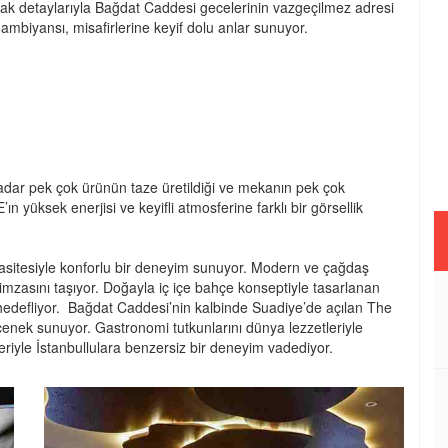
cak detaylarıyla Bağdat Caddesi gecelerinin vazgeçilmez adresi
ambiyansı, misafirlerine keyif dolu anlar sunuyor.
dar pek çok ürünün taze üretildiği ve mekanın pek çok
 yüksek enerjisi ve keyifli atmosferine farklı bir görsellik
pasitesiyle konforlu bir deneyim sunuyor. Modern ve çağdaş
imzasını taşıyor. Doğayla iç içe bahçe konseptiyle tasarlanan
yı hedefliyor. Bağdat Caddesi’nin kalbinde Suadiye’de açılan The
çenek sunuyor. Gastronomi tutkunlarını dünya lezzetleriyle
iyle İstanbullulara benzersiz bir deneyim vadediyor.