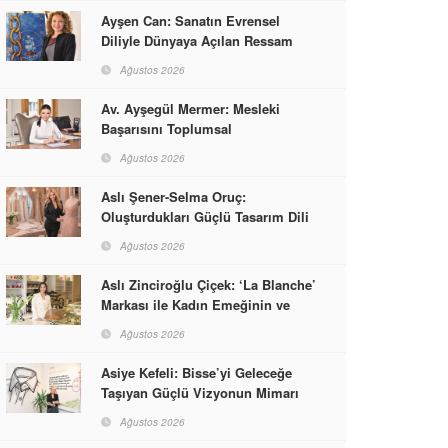
Ayşen Can: Sanatın Evrensel
Diliyle Dünyaya Açılan Ressam
Ağustos 2026
Av. Ayşegül Mermer: Mesleki
Başarısını Toplumsal
Sorumlulukla Güçlendirdi
Ağustos 2026
Aslı Şener-Selma Oruç:
Oluşturdukları Güçlü Tasarım Dili
ve Kusursuz El İşçiliğiyle Moda
Ağustos 2026
Dünyasına İmzalarını Attılar
Aslı Zinciroğlu Çiçek: ‘La Blanche’
Markası ile Kadın Emeğinin ve
Vizyonunun Neleri
Ağustos 2026
Başarabileceğinin En Güzel
Örneğini Sunuyor
Asiye Kefeli: Bisse’yi Geleceğe
Taşıyan Güçlü Vizyonun Mimarı
Ağustos 2026