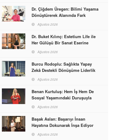
Dr. Çiğdem Üregen: Bilimi Yaşama
Dönüştürerek Alanında Fark
Yaratıyor
Ağustos 2026
Dr. Buket Kılınç: Estetium Life ile
Her Gülüşü Bir Sanat Eserine
Dönüştürüyor
Ağustos 2026
Burcu Rodoplu: Sağlıkta Yapay
Zekâ Destekli Dönüşüme Liderlik
Ediyor
Ağustos 2026
Benan Kurtuluş: Hem İş Hem De
Sosyal Yaşamındaki Duruşuyla
Kadınlara Rol Model Oldu
Ağustos 2026
Başak Aslan: Başarıyı İnsan
Hayatına Dokunarak İnşa Ediyor
Ağustos 2026