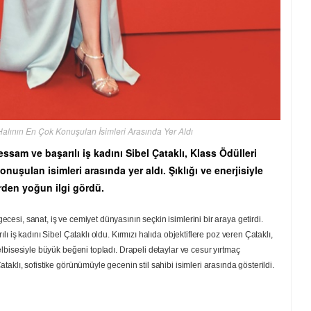
ı Halının En Çok Konuşulan İsimleri Arasında Yer Aldı
sam ve başarılı iş kadını Sibel Çataklı, Klass Ödülleri
onuşulan isimleri arasında yer aldı. Şıklığı ve enerjisiyle
erden yoğun ilgi gördü.
esi, sanat, iş ve cemiyet dünyasının seçkin isimlerini bir araya getirdi.
ı iş kadını Sibel Çataklı oldu. Kırmızı halıda objektiflere poz veren Çataklı,
lbisesiyle büyük beğeni topladı. Drapeli detaylar ve cesur yırtmaç
aklı, sofistike görünümüyle gecenin stil sahibi isimleri arasında gösterildi.