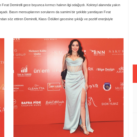
Fırat Demirelli gece boyunca kırmızı halının ilgi odağıydı. Kokteyl alanında yakın
 yaşadı. Basın mensuplarının sorularını da samimi bir şekilde yanıtlayan Fırat
adından söz ettiren Demirelli, Klass Ödülleri gecesine şıklığı ve pozitif enerjisiyle