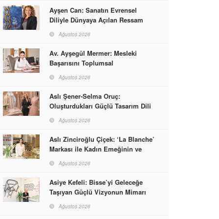
Ayşen Can: Sanatın Evrensel
Diliyle Dünyaya Açılan Ressam
Ağustos 2026
Av. Ayşegül Mermer: Mesleki
Başarısını Toplumsal
Sorumlulukla Güçlendirdi
Ağustos 2026
Aslı Şener-Selma Oruç:
Oluşturdukları Güçlü Tasarım Dili
ve Kusursuz El İşçiliğiyle Moda
Ağustos 2026
Dünyasına İmzalarını Attılar
Aslı Zinciroğlu Çiçek: ‘La Blanche’
Markası ile Kadın Emeğinin ve
Vizyonunun Neleri
Ağustos 2026
Başarabileceğinin En Güzel
Örneğini Sunuyor
Asiye Kefeli: Bisse’yi Geleceğe
Taşıyan Güçlü Vizyonun Mimarı
Ağustos 2026