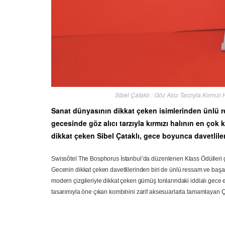
Sibel Çataklı : Göz Alıcı Tarzıyla Kırmız
Sanat dünyasının dikkat çeken isimlerinden ünlü res
gecesinde göz alıcı tarzıyla kırmızı halının en çok k
dikkat çeken Sibel Çataklı, gece boyunca davetlil
Swissôtel The Bosphorus İstanbul’da düzenlenen Klass Ödülleri gec
Gecenin dikkat çeken davetlilerinden biri de ünlü ressam ve başarıl
modern çizgileriyle dikkat çeken gümüş tonlarındaki iddialı gece e
tasarımıyla öne çıkan kombinini zarif aksesuarlarla tamamlayan Çat