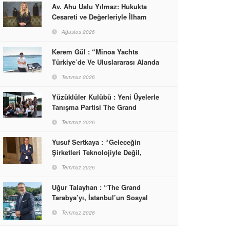
Av. Ahu Uslu Yılmaz: Hukukta
Cesareti ve Değerleriyle İlham
Veren Bir Başarı Hikâyesi Çizdi
Ağustos 2026
Kerem Gül : “Minoa Yachts
Türkiye’de Ve Uluslararası Alanda
Yaşam, Deneyim Ve Etkinlik
Temmuz 2026
Markası Olacak”
Yüzüklüler Kulübü : Yeni Üyelerle
Tanışma Partisi The Grand
Tarabya’da Gerçekleşti
Temmuz 2026
Yusuf Sertkaya : “Geleceğin
Şirketleri Teknolojiyle Değil,
İnsanla Kazanacak”
Temmuz 2026
Uğur Talayhan : “The Grand
Tarabya’yı, İstanbul’un Sosyal
Hayatına Yön Veren Bir
Temmuz 2026
Destinasyon Haline Getirmeyi
Hedefliyorum”