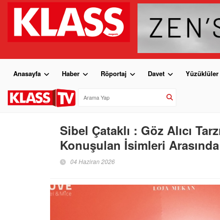
Anasayfa
Haber
Röportaj
Davet
Yüzüklüler
Sibel Çataklı : Göz Alıcı Tar
Konuşulan İsimleri Arasında
04 Haziran 2026