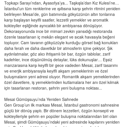
Topkapı Sarayı’ndan, Ayasofya’ya... Taşkışla’dan Kız Kulesi’ne…
İstanbul’un tüm renklerine ve ışıltısına karşı şehrin ritmini yeniden
belirleyen Mesai’de, gün batımında gökyüzünün altın tonlarına
karşı başlayan keyifli saatler, lezzetli yemekler ve aromatik
kokteyller eşliğinde ayrıcalıklı bir ambiyansa dönüşüyor.
Dekorasyonunda ince bir mimari zevkin yansıdığı restoranda
özenle tasarlanan iç mekân elegant ve sıcak havasıyla beğeni
topluyor. Cam tavanın gökyüzüyle kurduğu görsel bağ konukları
daha ferah ve daha davetkâr bir atmosferin içine çekiyor. Şık
aydınlatmalar, göz alıcı ihtişamlı bir bar, özgün tablolar, zarif
kadehler, ince düşünülmüş detaylar, lüks dokunuşlar… Eşsiz
manzarasına karşı keyifli bir gece vadeden Mesai, zarif tasarımı
ve enerjik ambiyansıyla keyifli akşam yemeklerinin ve özel
buluşmaların yeni adresi oluyor. Romantik akşam yemeklerinden
özel davetlere, iş yemeklerinden kutlamalara her anı özel kılmak
için tasarlanan restoran, şehrin yeni buluşma noktası...
Mesai Gümüşsuyu’nda Yeniden Sahnede
Gen Group’un ilk markası Mesai, İstanbul gastronomi sahnesine
güçlü bir dönüş yaptı. Bir dönem lezzetleri, özgün konsepti ve
kokteylleriyle şehrin en popüler buluşma noktalarından biri olan
Mesai, şimdi Gümüşsuyu’ndaki yeni adresinde kapılarını yeniden