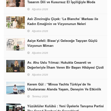
Tasarım Dili ve Kusursuz El İşçiliğiyle Moda
Dünyasına İmzalarını Attılar
Ağustos 2026
Aslı Zinciroğlu Çiçek: ‘La Blanche’ Markası ile
Kadın Emeğinin ve Vizyonunun Neleri
Başarabileceğinin En Güzel Örneğini Sunuyor
Ağustos 2026
Asiye Kefeli: Bisse’yi Geleceğe Taşıyan Güçlü
Vizyonun Mimarı
Ağustos 2026
Av. Ahu Uslu Yılmaz: Hukukta Cesareti ve
Değerleriyle İlham Veren Bir Başarı Hikâyesi Çizdi
Ağustos 2026
Kerem Gül : “Minoa Yachts Türkiye’de Ve
Uluslararası Alanda Yaşam, Deneyim Ve Etkinlik
Markası Olacak”
Temmuz 2026
Yüzüklüler Kulübü : Yeni Üyelerle Tanışma Partisi
The Grand Tarabya’da Gerçekleşti