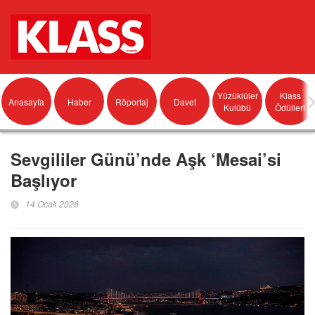
Yüzüklüler
Klass
Anasayfa
Haber
Röportaj
Davet
Kulübü
Ödülleri
Sevgililer Günü’nde Aşk ‘Mesai’si
Başlıyor
14 Ocak 2026