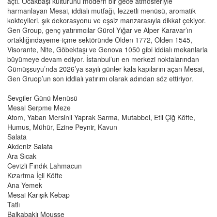
açtı. Ocakbaşı kültürünü modern bir gece atmosferiyle
harmanlayan Mesai, iddialı mutfağı, lezzetli menüsü, aromatik
kokteylleri, şık dekorasyonu ve eşsiz manzarasıyla dikkat çekiyor.
Gen Group, genç yatırımcılar Gürol Yığar ve Alper Karavar’ın
ortaklığındayeme-içme sektöründe Olden 1772, Olden 1545,
Visorante, Nite, Göbektaşı ve Genova 1050 gibi iddialı mekanlarla
büyümeye devam ediyor. İstanbul’un en merkezi noktalarından
Gümüşsuyu’nda 2026’ya sayılı günler kala kapılarını açan Mesai,
Gen Gruop’un son iddialı yatırımı olarak adından söz ettiriyor.
Sevgiler Günü Menüsü
Mesai Serpme Meze
Atom, Yaban Mersinli Yaprak Sarma, Mutabbel, Etli Çiğ Köfte,
Humus, Mühür, Ezine Peynir, Kavun
Salata
Akdeniz Salata
Ara Sıcak
Cevizli Fındık Lahmacun
Kızartma İçli Köfte
Ana Yemek
Mesai Karışık Kebap
Tatlı
Balkabaklı Mousse