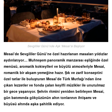
Sevgililer Günü’nde Aşk ‘Mesai’si Başlıyor
Mesai’de Sevgililer Günü’ne özel hazırlanan masaları yıldızlar
aydınlatıyor… Muhteşem panoramik manzarası eşliğinde özel
menüsü, aromatik kokteylleri ve büyülü atmosferiyle Mesai,
romantik bir akşam yemeğine hazır. Şık ve zarif konseptini
özel tatlar ile buluşturan Mesai’de Türk Mutfağı’ndan öne
çıkan lezzetler ve fonda çalan keyifli müzikler ile unutulmaz
bir gece yaşanıyor. Şehrin ritmini yeniden belirleyen Mesai,
gün batımında gökyüzünün altın tonlarının ihtişamı ve
büyüsü altında aşka şahitlik ediyor.