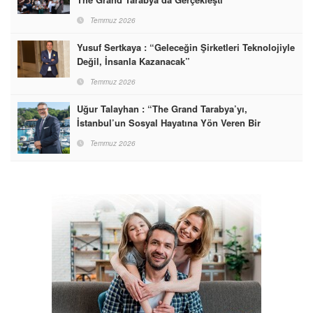
Temmuz 2026
Yusuf Sertkaya : “Geleceğin Şirketleri Teknolojiyle
Değil, İnsanla Kazanacak”
Temmuz 2026
Uğur Talayhan : “The Grand Tarabya’yı,
İstanbul’un Sosyal Hayatına Yön Veren Bir
Destinasyon Haline Getirmeyi Hedefliyorum”
Temmuz 2026