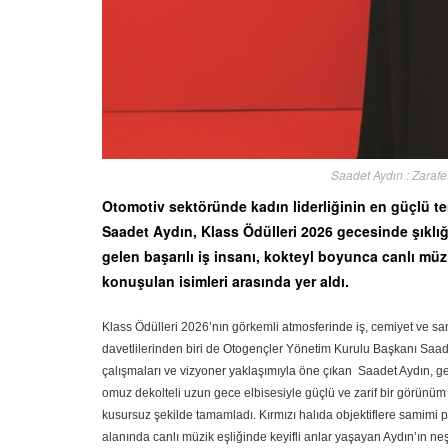
Saadet Aydın : Zarafet
Otomotiv sektöründe kadın liderliğinin en güçlü t
Saadet Aydın, Klass Ödülleri 2026 gecesinde şıklığı 
gelen başarılı iş insanı, kokteyl boyunca canlı müziğ
konuşulan isimleri arasında yer aldı.
Klass Ödülleri 2026’nın görkemli atmosferinde iş, cemiyet ve san
davetlilerinden biri de Otogençler Yönetim Kurulu Başkanı Saad
çalışmaları ve vizyoner yaklaşımıyla öne çıkan Saadet Aydın, ge
omuz dekolteli uzun gece elbisesiyle güçlü ve zarif bir görünüm se
kusursuz şekilde tamamladı. Kırmızı halıda objektiflere samimi p
alanında canlı müzik eşliğinde keyifli anlar yaşayan Aydın’ın ne