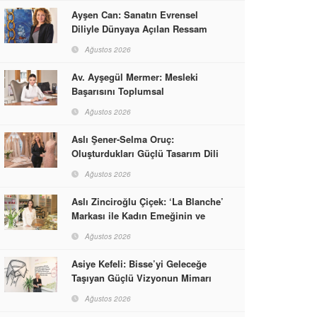
Ayşen Can: Sanatın Evrensel
Diliyle Dünyaya Açılan Ressam
Ağustos 2026
Av. Ayşegül Mermer: Mesleki
Başarısını Toplumsal
Sorumlulukla Güçlendirdi
Ağustos 2026
Aslı Şener-Selma Oruç:
Oluşturdukları Güçlü Tasarım Dili
ve Kusursuz El İşçiliğiyle Moda
Ağustos 2026
Dünyasına İmzalarını Attılar
Aslı Zinciroğlu Çiçek: ‘La Blanche’
Markası ile Kadın Emeğinin ve
Vizyonunun Neleri
Ağustos 2026
Başarabileceğinin En Güzel
Örneğini Sunuyor
Asiye Kefeli: Bisse’yi Geleceğe
Taşıyan Güçlü Vizyonun Mimarı
Ağustos 2026