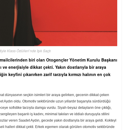
iyle Klass Ödülleri’nde Işık Saçtı
emsilcilerinden biri olan Otogençler Yönetim Kurulu Başkanı
ve enerjisiyle dikkat çekti. Yakın dostlarıyla bir araya
in keyfini çıkarırken zarif tarzıyla kırmızı halının en çok
at dünyasının seçkin isimleri bir araya gelirken, gecenin dikkat çeken
et Aydın oldu. Otomotiv sektöründe uzun yıllardır başarıyla sürdürdüğü
ceye sofistike tarzıyla damga vurdu. Siyah-beyaz detayların öne çıktığı,
rgileyen başarılı iş kadını, minimal takıları ve iddialı duruşuyla stilini
ozlar veren Saadet Aydın, gecede yakın dostlarıyla bir araya geldi. Kokteyl
şeli halleri dikkat çekti. Erkek egemen olarak görülen otomotiv sektöründe