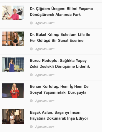
Dr. Çiğdem Üregen: Bilimi Yaşama
Dönüştürerek Alanında Fark
Yaratıyor
Ağustos 2026
Dr. Buket Kılınç: Estetium Life ile
Her Gülüşü Bir Sanat Eserine
Dönüştürüyor
Ağustos 2026
Burcu Rodoplu: Sağlıkta Yapay
Zekâ Destekli Dönüşüme Liderlik
Ediyor
Ağustos 2026
Benan Kurtuluş: Hem İş Hem De
Sosyal Yaşamındaki Duruşuyla
Kadınlara Rol Model Oldu
Ağustos 2026
Başak Aslan: Başarıyı İnsan
Hayatına Dokunarak İnşa Ediyor
Ağustos 2026