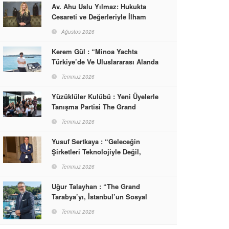
Av. Ahu Uslu Yılmaz: Hukukta
Cesareti ve Değerleriyle İlham
Veren Bir Başarı Hikâyesi Çizdi
Ağustos 2026
Kerem Gül : “Minoa Yachts
Türkiye’de Ve Uluslararası Alanda
Yaşam, Deneyim Ve Etkinlik
Temmuz 2026
Markası Olacak”
Yüzüklüler Kulübü : Yeni Üyelerle
Tanışma Partisi The Grand
Tarabya’da Gerçekleşti
Temmuz 2026
Yusuf Sertkaya : “Geleceğin
Şirketleri Teknolojiyle Değil,
İnsanla Kazanacak”
Temmuz 2026
Uğur Talayhan : “The Grand
Tarabya’yı, İstanbul’un Sosyal
Hayatına Yön Veren Bir
Temmuz 2026
Destinasyon Haline Getirmeyi
Hedefliyorum”