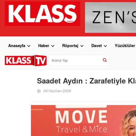
Anasayfa
Haber
Röportaj
Davet
Yüzüklüler
Saadet Aydın : Zarafetiyle Kl
04 Haziran 2026