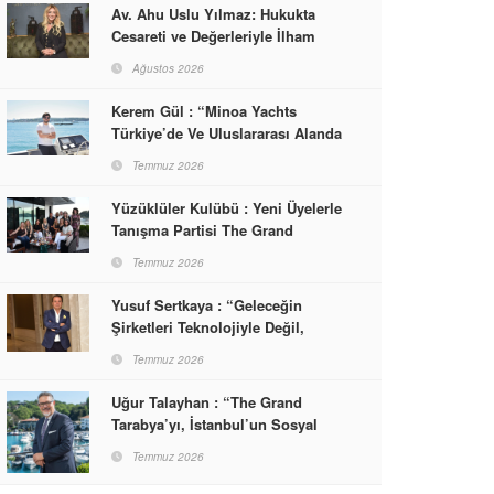
Av. Ahu Uslu Yılmaz: Hukukta
Cesareti ve Değerleriyle İlham
Veren Bir Başarı Hikâyesi Çizdi
Ağustos 2026
Kerem Gül : “Minoa Yachts
Türkiye’de Ve Uluslararası Alanda
Yaşam, Deneyim Ve Etkinlik
Temmuz 2026
Markası Olacak”
Yüzüklüler Kulübü : Yeni Üyelerle
Tanışma Partisi The Grand
Tarabya’da Gerçekleşti
Temmuz 2026
Yusuf Sertkaya : “Geleceğin
Şirketleri Teknolojiyle Değil,
İnsanla Kazanacak”
Temmuz 2026
Uğur Talayhan : “The Grand
Tarabya’yı, İstanbul’un Sosyal
Hayatına Yön Veren Bir
Temmuz 2026
Destinasyon Haline Getirmeyi
Hedefliyorum”