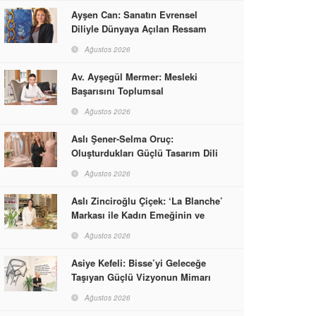
Ayşen Can: Sanatın Evrensel
Diliyle Dünyaya Açılan Ressam
Ağustos 2026
Av. Ayşegül Mermer: Mesleki
Başarısını Toplumsal
Sorumlulukla Güçlendirdi
Ağustos 2026
Aslı Şener-Selma Oruç:
Oluşturdukları Güçlü Tasarım Dili
ve Kusursuz El İşçiliğiyle Moda
Ağustos 2026
Dünyasına İmzalarını Attılar
Aslı Zinciroğlu Çiçek: ‘La Blanche’
Markası ile Kadın Emeğinin ve
Vizyonunun Neleri
Ağustos 2026
Başarabileceğinin En Güzel
Örneğini Sunuyor
Asiye Kefeli: Bisse’yi Geleceğe
Taşıyan Güçlü Vizyonun Mimarı
Ağustos 2026