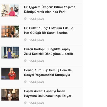
Dr. Çiğdem Üregen: Bilimi Yaşama
Dönüştürerek Alanında Fark
Yaratıyor
Ağustos 2026
Dr. Buket Kılınç: Estetium Life ile
Her Gülüşü Bir Sanat Eserine
Dönüştürüyor
Ağustos 2026
Burcu Rodoplu: Sağlıkta Yapay
Zekâ Destekli Dönüşüme Liderlik
Ediyor
Ağustos 2026
Benan Kurtuluş: Hem İş Hem De
Sosyal Yaşamındaki Duruşuyla
Kadınlara Rol Model Oldu
Ağustos 2026
Başak Aslan: Başarıyı İnsan
Hayatına Dokunarak İnşa Ediyor
Ağustos 2026