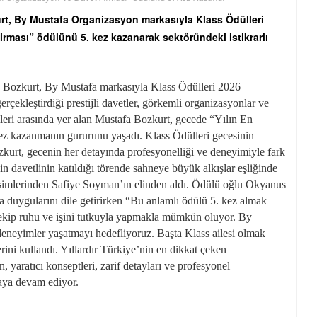
rt, By Mustafa Organizasyon markasıyla Klass Ödülleri
irması” ödülünü 5. kez kazanarak sektöründeki istikrarlı
a Bozkurt, By Mustafa markasıyla Klass Ödülleri 2026
gerçekleştirdiği prestijli davetler, görkemli organizasyonlar ve
leri arasında yer alan Mustafa Bozkurt, gecede “Yılın En
ez kazanmanın gururunu yaşadı. Klass Ödülleri gecesinin
urt, gecenin her detayında profesyonelliği ve deneyimiyle fark
in davetlinin katıldığı törende sahneye büyük alkışlar eşliğinde
isimlerinden Safiye Soyman’ın elinden aldı. Ödülü oğlu Okyanus
 duygularını dile getirirken “Bu anlamlı ödülü 5. kez almak
lü ekip ruhu ve işini tutkuyla yapmakla mümkün oluyor. By
deneyimler yaşatmayı hedefliyoruz. Başta Klass ailesi olmak
ini kullandı. Yıllardır Türkiye’nin en dikkat çeken
yaratıcı konseptleri, zarif detayları ve profesyonel
maya devam ediyor.