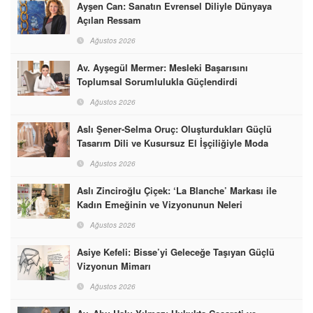
Ayşen Can: Sanatın Evrensel Diliyle Dünyaya
Açılan Ressam
Ağustos 2026
Av. Ayşegül Mermer: Mesleki Başarısını
Toplumsal Sorumlulukla Güçlendirdi
Ağustos 2026
Aslı Şener-Selma Oruç: Oluşturdukları Güçlü
Tasarım Dili ve Kusursuz El İşçiliğiyle Moda
Dünyasına İmzalarını Attılar
Ağustos 2026
Aslı Zinciroğlu Çiçek: ‘La Blanche’ Markası ile
Kadın Emeğinin ve Vizyonunun Neleri
Başarabileceğinin En Güzel Örneğini Sunuyor
Ağustos 2026
Asiye Kefeli: Bisse’yi Geleceğe Taşıyan Güçlü
Vizyonun Mimarı
Ağustos 2026