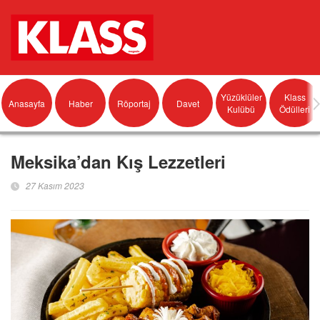
Yüzüklüler
Klass
Anasayfa
Haber
Röportaj
Davet
Kulübü
Ödülleri
Meksika’dan Kış Lezzetleri
27 Kasım 2023