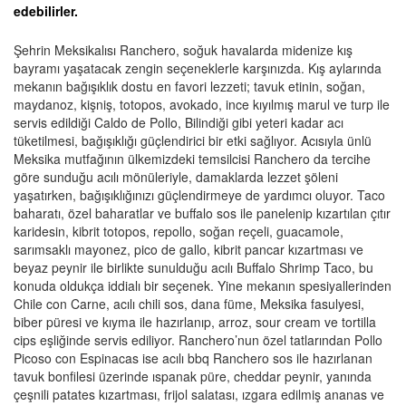
edebilirler.
Şehrin Meksikalısı Ranchero, soğuk havalarda midenize kış
bayramı yaşatacak zengin seçeneklerle karşınızda. Kış aylarında
mekanın bağışıklık dostu en favori lezzeti; tavuk etinin, soğan,
maydanoz, kişniş, totopos, avokado, ince kıyılmış marul ve turp ile
servis edildiği Caldo de Pollo, Bilindiği gibi yeteri kadar acı
tüketilmesi, bağışıklığı güçlendirici bir etki sağlıyor. Acısıyla ünlü
Meksika mutfağının ülkemizdeki temsilcisi Ranchero da tercihe
göre sunduğu acılı mönüleriyle, damaklarda lezzet şöleni
yaşatırken, bağışıklığınızı güçlendirmeye de yardımcı oluyor. Taco
baharatı, özel baharatlar ve buffalo sos ile panelenip kızartılan çıtır
karidesin, kibrit totopos, repollo, soğan reçeli, guacamole,
sarımsaklı mayonez, pico de gallo, kibrit pancar kızartması ve
beyaz peynir ile birlikte sunulduğu acılı Buffalo Shrimp Taco, bu
konuda oldukça iddialı bir seçenek. Yine mekanın spesiyallerinden
Chile con Carne, acılı chili sos, dana füme, Meksika fasulyesi,
biber püresi ve kıyma ile hazırlanıp, arroz, sour cream ve tortilla
cips eşliğinde servis ediliyor. Ranchero’nun özel tatlarından Pollo
Picoso con Espinacas ise acılı bbq Ranchero sos ile hazırlanan
tavuk bonfilesi üzerinde ıspanak püre, cheddar peynir, yanında
çeşnili patates kızartması, frijol salatası, ızgara edilmiş ananas ve