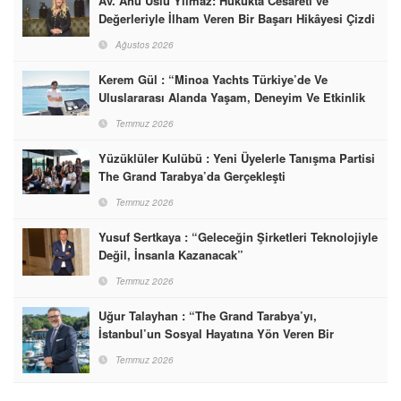
Av. Ahu Uslu Yılmaz: Hukukta Cesareti ve
Değerleriyle İlham Veren Bir Başarı Hikâyesi Çizdi
Ağustos 2026
Kerem Gül : “Minoa Yachts Türkiye’de Ve
Uluslararası Alanda Yaşam, Deneyim Ve Etkinlik
Markası Olacak”
Temmuz 2026
Yüzüklüler Kulübü : Yeni Üyelerle Tanışma Partisi
The Grand Tarabya’da Gerçekleşti
Temmuz 2026
Yusuf Sertkaya : “Geleceğin Şirketleri Teknolojiyle
Değil, İnsanla Kazanacak”
Temmuz 2026
Uğur Talayhan : “The Grand Tarabya’yı,
İstanbul’un Sosyal Hayatına Yön Veren Bir
Destinasyon Haline Getirmeyi Hedefliyorum”
Temmuz 2026