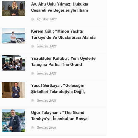
Av. Ahu Uslu Yılmaz: Hukukta
Cesareti ve Değerleriyle İlham
Veren Bir Başarı Hikâyesi Çizdi
Ağustos 2026
Kerem Gül : “Minoa Yachts
Türkiye’de Ve Uluslararası Alanda
Yaşam, Deneyim Ve Etkinlik
Temmuz 2026
Markası Olacak”
Yüzüklüler Kulübü : Yeni Üyelerle
Tanışma Partisi The Grand
Tarabya’da Gerçekleşti
Temmuz 2026
Yusuf Sertkaya : “Geleceğin
Şirketleri Teknolojiyle Değil,
İnsanla Kazanacak”
Temmuz 2026
Uğur Talayhan : “The Grand
Tarabya’yı, İstanbul’un Sosyal
Hayatına Yön Veren Bir
Temmuz 2026
Destinasyon Haline Getirmeyi
Hedefliyorum”