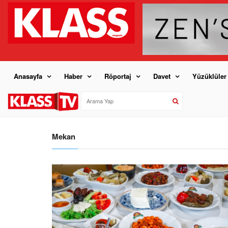
Anasayfa
Haber
Röportaj
Davet
Yüzüklüler
Mekan