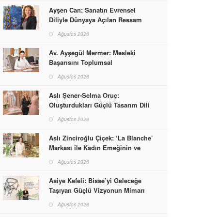
Ayşen Can: Sanatın Evrensel
Diliyle Dünyaya Açılan Ressam
Ağustos 2026
Av. Ayşegül Mermer: Mesleki
Başarısını Toplumsal
Sorumlulukla Güçlendirdi
Ağustos 2026
Aslı Şener-Selma Oruç:
Oluşturdukları Güçlü Tasarım Dili
ve Kusursuz El İşçiliğiyle Moda
Ağustos 2026
Dünyasına İmzalarını Attılar
Aslı Zinciroğlu Çiçek: ‘La Blanche’
Markası ile Kadın Emeğinin ve
Vizyonunun Neleri
Ağustos 2026
Başarabileceğinin En Güzel
Örneğini Sunuyor
Asiye Kefeli: Bisse’yi Geleceğe
Taşıyan Güçlü Vizyonun Mimarı
Ağustos 2026