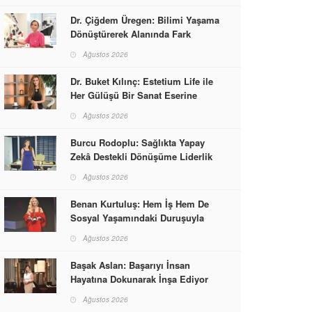
Dr. Çiğdem Üregen: Bilimi Yaşama
Dönüştürerek Alanında Fark
Yaratıyor
Ağustos 2026
Dr. Buket Kılınç: Estetium Life ile
Her Gülüşü Bir Sanat Eserine
Dönüştürüyor
Ağustos 2026
Burcu Rodoplu: Sağlıkta Yapay
Zekâ Destekli Dönüşüme Liderlik
Ediyor
Ağustos 2026
Benan Kurtuluş: Hem İş Hem De
Sosyal Yaşamındaki Duruşuyla
Kadınlara Rol Model Oldu
Ağustos 2026
Başak Aslan: Başarıyı İnsan
Hayatına Dokunarak İnşa Ediyor
Ağustos 2026