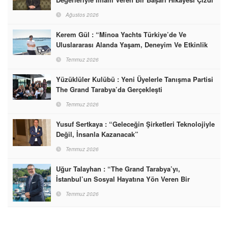
Ağustos 2026
Kerem Gül : “Minoa Yachts Türkiye’de Ve
Uluslararası Alanda Yaşam, Deneyim Ve Etkinlik
Markası Olacak”
Temmuz 2026
Yüzüklüler Kulübü : Yeni Üyelerle Tanışma Partisi
The Grand Tarabya’da Gerçekleşti
Temmuz 2026
Yusuf Sertkaya : “Geleceğin Şirketleri Teknolojiyle
Değil, İnsanla Kazanacak”
Temmuz 2026
Uğur Talayhan : “The Grand Tarabya’yı,
İstanbul’un Sosyal Hayatına Yön Veren Bir
Destinasyon Haline Getirmeyi Hedefliyorum”
Temmuz 2026