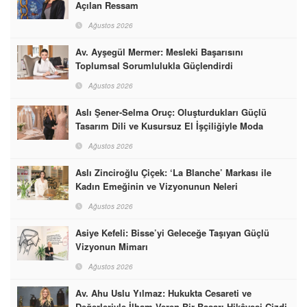
Açılan Ressam
Ağustos 2026
Av. Ayşegül Mermer: Mesleki Başarısını
Toplumsal Sorumlulukla Güçlendirdi
Ağustos 2026
Aslı Şener-Selma Oruç: Oluşturdukları Güçlü
Tasarım Dili ve Kusursuz El İşçiliğiyle Moda
Dünyasına İmzalarını Attılar
Ağustos 2026
Aslı Zinciroğlu Çiçek: ‘La Blanche’ Markası ile
Kadın Emeğinin ve Vizyonunun Neleri
Başarabileceğinin En Güzel Örneğini Sunuyor
Ağustos 2026
Asiye Kefeli: Bisse’yi Geleceğe Taşıyan Güçlü
Vizyonun Mimarı
Ağustos 2026
Av. Ahu Uslu Yılmaz: Hukukta Cesareti ve
Değerleriyle İlham Veren Bir Başarı Hikâyesi Çizdi