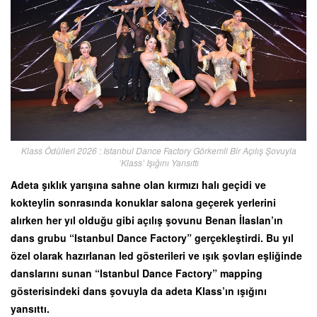
Klass Ödülleri 2026 : Istanbul Dance Factory Görkemli Bir Açılış Şovuyla
‘Klass’ Işığını Yansıttı
Adeta şıklık yarışına sahne olan kırmızı halı geçidi ve
kokteylin sonrasında konuklar salona geçerek yerlerini
alırken her yıl olduğu gibi açılış şovunu Benan İlaslan’ın
dans grubu “Istanbul Dance Factory” gerçekleştirdi. Bu yıl
özel olarak hazırlanan led gösterileri ve ışık şovları eşliğinde
danslarını sunan “Istanbul Dance Factory” mapping
gösterisindeki dans şovuyla da adeta Klass’ın ışığını
yansıttı.