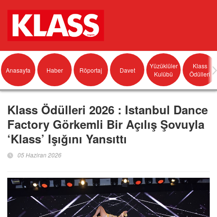
Yüzüklüler
Klass
Anasayfa
Haber
Röportaj
Davet
Kulübü
Ödülleri
Klass Ödülleri 2026 : Istanbul Dance
Factory Görkemli Bir Açılış Şovuyla
‘Klass’ Işığını Yansıttı
05 Haziran 2026