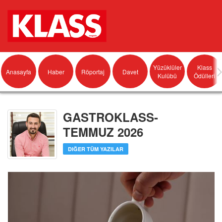
Yüzüklüler
Klass
Anasayfa
Haber
Röportaj
Davet
Kulübü
Ödülleri
GASTROKLASS-
TEMMUZ 2026
DIĞER TÜM YAZILAR