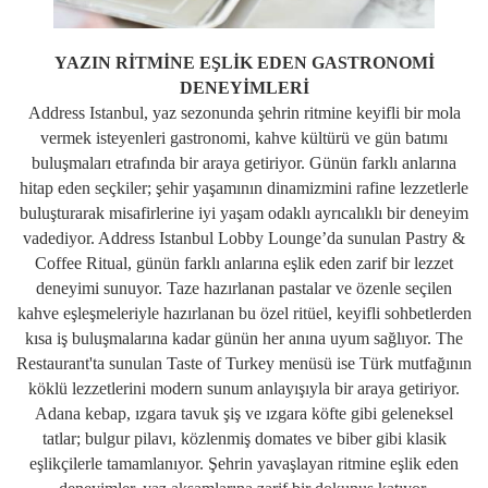
YAZIN RİTMİNE EŞLİK EDEN GASTRONOMİ
DENEYİMLERİ
Address Istanbul, yaz sezonunda şehrin ritmine keyifli bir mola
vermek isteyenleri gastronomi, kahve kültürü ve gün batımı
buluşmaları etrafında bir araya getiriyor. Günün farklı anlarına
hitap eden seçkiler; şehir yaşamının dinamizmini rafine lezzetlerle
buluşturarak misafirlerine iyi yaşam odaklı ayrıcalıklı bir deneyim
vadediyor. Address Istanbul Lobby Lounge’da sunulan Pastry &
Coffee Ritual, günün farklı anlarına eşlik eden zarif bir lezzet
deneyimi sunuyor. Taze hazırlanan pastalar ve özenle seçilen
kahve eşleşmeleriyle hazırlanan bu özel ritüel, keyifli sohbetlerden
kısa iş buluşmalarına kadar günün her anına uyum sağlıyor. The
Restaurant'ta sunulan Taste of Turkey menüsü ise Türk mutfağının
köklü lezzetlerini modern sunum anlayışıyla bir araya getiriyor.
Adana kebap, ızgara tavuk şiş ve ızgara köfte gibi geleneksel
tatlar; bulgur pilavı, közlenmiş domates ve biber gibi klasik
eşlikçilerle tamamlanıyor. Şehrin yavaşlayan ritmine eşlik eden