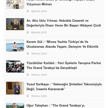
Vizyonun Mimarı
Ağustos 2026
Av. Ahu Uslu Yılmaz: Hukukta Cesareti ve
Değerleriyle İlham Veren Bir Başarı Hikâyesi Çizdi
Ağustos 2026
Kerem Gül : “Minoa Yachts Türkiye’de Ve
Uluslararası Alanda Yaşam, Deneyim Ve Etkinlik
Markası Olacak”
Temmuz 2026
Yüzüklüler Kulübü : Yeni Üyelerle Tanışma Partisi
The Grand Tarabya’da Gerçekleşti
Temmuz 2026
Yusuf Sertkaya : “Geleceğin Şirketleri Teknolojiyle
Değil, İnsanla Kazanacak”
Temmuz 2026
Uğur Talayhan : “The Grand Tarabya’yı,