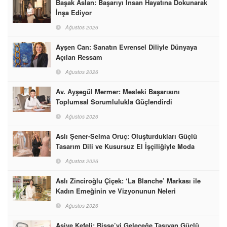
Başak Aslan: Başarıyı İnsan Hayatına Dokunarak
İnşa Ediyor
Ağustos 2026
Ayşen Can: Sanatın Evrensel Diliyle Dünyaya
Açılan Ressam
Ağustos 2026
Av. Ayşegül Mermer: Mesleki Başarısını
Toplumsal Sorumlulukla Güçlendirdi
Ağustos 2026
Aslı Şener-Selma Oruç: Oluşturdukları Güçlü
Tasarım Dili ve Kusursuz El İşçiliğiyle Moda
Dünyasına İmzalarını Attılar
Ağustos 2026
Aslı Zinciroğlu Çiçek: ‘La Blanche’ Markası ile
Kadın Emeğinin ve Vizyonunun Neleri
Başarabileceğinin En Güzel Örneğini Sunuyor
Ağustos 2026
Asiye Kefeli: Bisse’yi Geleceğe Taşıyan Güçlü