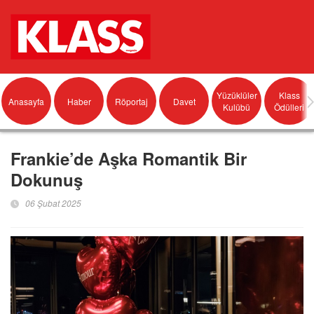
Yüzüklüler
Klass
Anasayfa
Haber
Röportaj
Davet
Kulübü
Ödülleri
Frankie’de Aşka Romantik Bir
Dokunuş
06 Şubat 2025