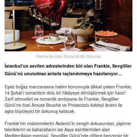
Frankie’de Aşka Romantik Bir Dokunuş
İstanbul’un sevilen adreslerinden biri olan Frankie, Sevgililer
Günü’nü unutulmaz anlarla taçlandırmaya hazırlanıyor…
Eşsiz boğaz manzarasına hakim konumuyla dikkat çeken Frankie,
14 Şubat’ı romantizm dolu bir hikâyeye dönüştürmek için hazır!
Zarif atmosferi ve romantik ambiyansı ile Frankie, Sevgililer
Günü’ne özel Amuse Bouche ve Proseccolu kokteyl ikramı ile
aşka büyüleyici bir dokunuş katacak.
Frankie’nin malzemelerini Akdeniz’in zengin dokusundan, pişirme
tekniklerini ve baharatlarını ise Asya esintilerinden alan
MediterrAsian menüsü, Sevgililer Günü’nde çiftlere benzersiz bir