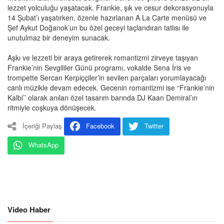
lezzet yolculuğu yaşatacak. Frankie, şık ve cesur dekorasyonuyla
14 Şubat’ı yaşatırken, özenle hazırlanan A La Carte menüsü ve
Şef Aykut Doğanok’un bu özel geceyi taçlandıran tatlısı ile
unutulmaz bir deneyim sunacak.
Aşkı ve lezzeti bir araya getirerek romantizmi zirveye taşıyan
Frankie’nin Sevgililer Günü programı, vokalde Sena İris ve
trompette Sercan Kerpiççiler’in sevilen parçaları yorumlayacağı
canlı müzikle devam edecek. Gecenin romantizmi ise “Frankie’nin
Kalbi’’ olarak anılan özel tasarım barında DJ Kaan Demiral’ın
ritmiyle coşkuya dönüşecek.
İçeriği Paylaş
Facebook
Twitter
WhatsApp
Video Haber