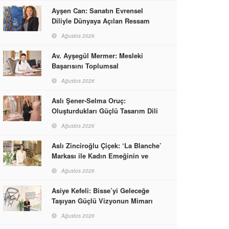
Ayşen Can: Sanatın Evrensel
Diliyle Dünyaya Açılan Ressam
Ağustos 2026
Av. Ayşegül Mermer: Mesleki
Başarısını Toplumsal
Sorumlulukla Güçlendirdi
Ağustos 2026
Aslı Şener-Selma Oruç:
Oluşturdukları Güçlü Tasarım Dili
ve Kusursuz El İşçiliğiyle Moda
Ağustos 2026
Dünyasına İmzalarını Attılar
Aslı Zinciroğlu Çiçek: ‘La Blanche’
Markası ile Kadın Emeğinin ve
Vizyonunun Neleri
Ağustos 2026
Başarabileceğinin En Güzel
Örneğini Sunuyor
Asiye Kefeli: Bisse’yi Geleceğe
Taşıyan Güçlü Vizyonun Mimarı
Ağustos 2026