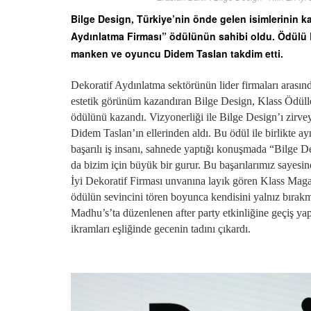
Bilge Design, Türkiye’nin önde gelen isimlerinin ka
Aydınlatma Firması” ödülünün sahibi oldu. Ödülü 
manken ve oyuncu Didem Taslan takdim etti.
Dekoratif Aydınlatma sektörünün lider firmaları arasın
estetik görünüm kazandıran Bilge Design, Klass Ödüll
ödülünü kazandı. Vizyonerliği ile Bilge Design’ı zirv
Didem Taslan’ın ellerinden aldı. Bu ödül ile birlikte
başarılı iş insanı, sahnede yaptığı konuşmada “Bilge D
da bizim için büyük bir gurur. Bu başarılarımız sayesi
İyi Dekoratif Firması unvanına layık gören Klass Magaz
ödülün sevincini tören boyunca kendisini yalnız bırakm
Madhu’s’ta düzenlenen after party etkinliğine geçiş 
ikramları eşliğinde gecenin tadını çıkardı.