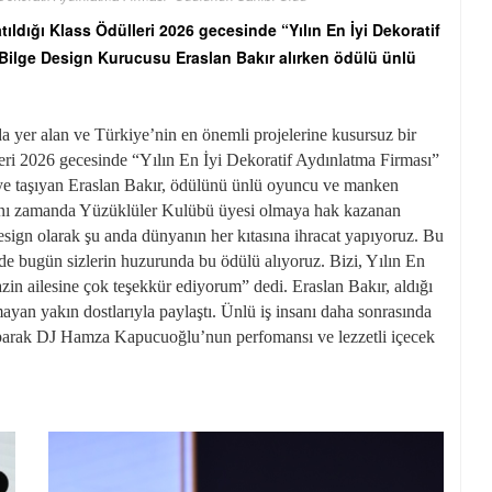
tıldığı Klass Ödülleri 2026 gecesinde “Yılın En İyi Dekoratif
Bilge Design Kurucusu Eraslan Bakır alırken ödülü ünlü
da yer alan ve Türkiye’nin en önemli projelerine kusursuz bir
eri 2026 gecesinde “Yılın En İyi Dekoratif Aydınlatma Firması”
eye taşıyan Eraslan Bakır, ödülünü ünlü oyuncu ve manken
 aynı zamanda Yüzüklüler Kulübü üyesi olmaya hak kazanan
esign olarak şu anda dünyanın her kıtasına ihracat yapıyoruz. Bu
nde bugün sizlerin huzurunda bu ödülü alıyoruz. Bizi, Yılın En
in ailesine çok teşekkür ediyorum” dedi. Eraslan Bakır, aldığı
ayan yakın dostlarıyla paylaştı. Ünlü iş insanı daha sonrasında
yaparak DJ Hamza Kapucuoğlu’nun perfomansı ve lezzetli içecek