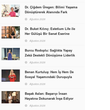
Dr. Çiğdem Üregen: Bilimi Yaşama
Dönüştürerek Alanında Fark
Yaratıyor
Ağustos 2026
Dr. Buket Kılınç: Estetium Life ile
Her Gülüşü Bir Sanat Eserine
Dönüştürüyor
Ağustos 2026
Burcu Rodoplu: Sağlıkta Yapay
Zekâ Destekli Dönüşüme Liderlik
Ediyor
Ağustos 2026
Benan Kurtuluş: Hem İş Hem De
Sosyal Yaşamındaki Duruşuyla
Kadınlara Rol Model Oldu
Ağustos 2026
Başak Aslan: Başarıyı İnsan
Hayatına Dokunarak İnşa Ediyor
Ağustos 2026