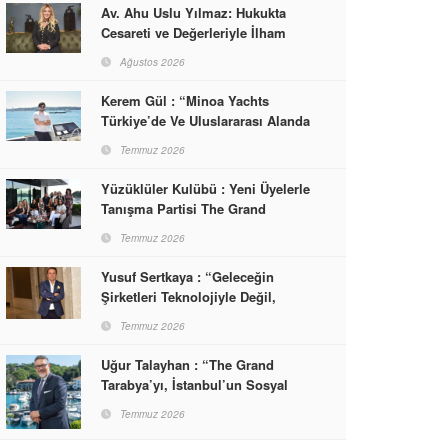
Av. Ahu Uslu Yılmaz: Hukukta
Cesareti ve Değerleriyle İlham
Veren Bir Başarı Hikâyesi Çizdi
Ağustos 2026
Kerem Gül : “Minoa Yachts
Türkiye’de Ve Uluslararası Alanda
Yaşam, Deneyim Ve Etkinlik
Temmuz 2026
Markası Olacak”
Yüzüklüler Kulübü : Yeni Üyelerle
Tanışma Partisi The Grand
Tarabya’da Gerçekleşti
Temmuz 2026
Yusuf Sertkaya : “Geleceğin
Şirketleri Teknolojiyle Değil,
İnsanla Kazanacak”
Temmuz 2026
Uğur Talayhan : “The Grand
Tarabya’yı, İstanbul’un Sosyal
Hayatına Yön Veren Bir
Temmuz 2026
Destinasyon Haline Getirmeyi
Hedefliyorum”