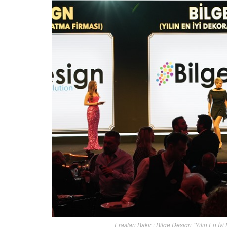
Eraslan Bakır : Bilge Desıgn “Yılın En İy