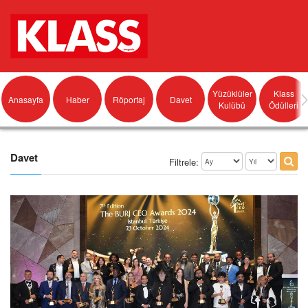
Yüzüklüler
Klass
Anasayfa
Haber
Röportaj
Davet
Kulübü
Ödülleri
Davet
Filtrele: