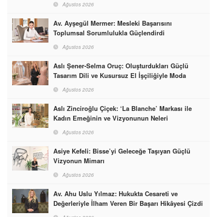
Ağustos 2026
Av. Ayşegül Mermer: Mesleki Başarısını
Toplumsal Sorumlulukla Güçlendirdi
Ağustos 2026
Aslı Şener-Selma Oruç: Oluşturdukları Güçlü
Tasarım Dili ve Kusursuz El İşçiliğiyle Moda
Dünyasına İmzalarını Attılar
Ağustos 2026
Aslı Zinciroğlu Çiçek: ‘La Blanche’ Markası ile
Kadın Emeğinin ve Vizyonunun Neleri
Başarabileceğinin En Güzel Örneğini Sunuyor
Ağustos 2026
Asiye Kefeli: Bisse’yi Geleceğe Taşıyan Güçlü
Vizyonun Mimarı
Ağustos 2026
Av. Ahu Uslu Yılmaz: Hukukta Cesareti ve
Değerleriyle İlham Veren Bir Başarı Hikâyesi Çizdi