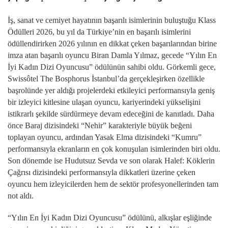
İş, sanat ve cemiyet hayatının başarılı isimlerinin buluştuğu Klass
Ödülleri 2026, bu yıl da Türkiye’nin en başarılı isimlerini
ödüllendirirken 2026 yılının en dikkat çeken başarılarından birine
imza atan başarılı oyuncu Biran Damla Yılmaz, gecede “Yılın En
İyi Kadın Dizi Oyuncusu” ödülünün sahibi oldu. Görkemli gece,
Swissôtel The Bosphorus İstanbul’da gerçekleşirken özellikle
başrolünde yer aldığı projelerdeki etkileyici performansıyla geniş
bir izleyici kitlesine ulaşan oyuncu, kariyerindeki yükselişini
istikrarlı şekilde sürdürmeye devam edeceğini de kanıtladı. Daha
önce Baraj dizisindeki “Nehir” karakteriyle büyük beğeni
toplayan oyuncu, ardından Yasak Elma dizisindeki “Kumru”
performansıyla ekranların en çok konuşulan isimlerinden biri oldu.
Son dönemde ise Hudutsuz Sevda ve son olarak Halef: Köklerin
Çağrısı dizisindeki performansıyla dikkatleri üzerine çeken
oyuncu hem izleyicilerden hem de sektör profesyonellerinden tam
not aldı.
“Yılın En İyi Kadın Dizi Oyuncusu” ödülünü, alkışlar eşliğinde