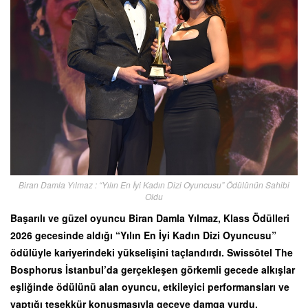
Biran Damla Yılmaz : “Yılın En İyi Kadın Dizi Oyuncusu” Ödülünün Sahibi
Oldu
Başarılı ve güzel oyuncu Biran Damla Yılmaz, Klass Ödülleri
2026 gecesinde aldığı “Yılın En İyi Kadın Dizi Oyuncusu”
ödülüyle kariyerindeki yükselişini taçlandırdı. Swissôtel The
Bosphorus İstanbul’da gerçekleşen görkemli gecede alkışlar
eşliğinde ödülünü alan oyuncu, etkileyici performansları ve
yaptığı teşekkür konuşmasıyla geceye damga vurdu.