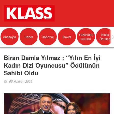
Yüzüklüler
Klass
Anasayfa
Haber
Röportaj
Davet
Kulübü
Ödülleri
Biran Damla Yılmaz : “Yılın En İyi
Kadın Dizi Oyuncusu” Ödülünün
Sahibi Oldu
05 Haziran 2026