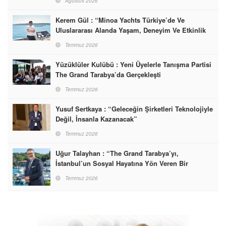
Ağustos 2026
Kerem Gül : “Minoa Yachts Türkiye’de Ve
Uluslararası Alanda Yaşam, Deneyim Ve Etkinlik
Markası Olacak”
Temmuz 2026
Yüzüklüler Kulübü : Yeni Üyelerle Tanışma Partisi
The Grand Tarabya’da Gerçekleşti
Temmuz 2026
Yusuf Sertkaya : “Geleceğin Şirketleri Teknolojiyle
Değil, İnsanla Kazanacak”
Temmuz 2026
Uğur Talayhan : “The Grand Tarabya’yı,
İstanbul’un Sosyal Hayatına Yön Veren Bir
Destinasyon Haline Getirmeyi Hedefliyorum”
Temmuz 2026