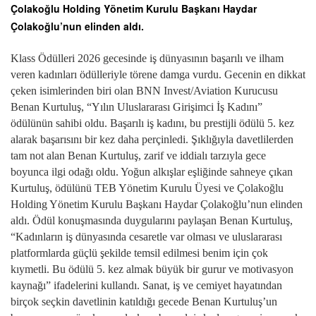
Çolakoğlu Holding Yönetim Kurulu Başkanı Haydar
Çolakoğlu’nun elinden aldı.
Klass Ödülleri 2026 gecesinde iş dünyasının başarılı ve ilham
veren kadınları ödülleriyle törene damga vurdu. Gecenin en dikkat
çeken isimlerinden biri olan BNN Invest/Aviation Kurucusu
Benan Kurtuluş, “Yılın Uluslararası Girişimci İş Kadını”
ödülünün sahibi oldu. Başarılı iş kadını, bu prestijli ödülü 5. kez
alarak başarısını bir kez daha perçinledi. Şıklığıyla davetlilerden
tam not alan Benan Kurtuluş, zarif ve iddialı tarzıyla gece
boyunca ilgi odağı oldu. Yoğun alkışlar eşliğinde sahneye çıkan
Kurtuluş, ödülünü
TEB Yönetim Kurulu Üyesi ve
Çolakoğlu
Holding Yönetim Kurulu Başkanı Haydar Çolakoğlu’nun
elinden
aldı. Ödül konuşmasında duygularını paylaşan Benan Kurtuluş,
“Kadınların iş dünyasında cesaretle var olması ve uluslararası
platformlarda güçlü şekilde temsil edilmesi benim için çok
kıymetli. Bu ödülü 5. kez almak büyük bir gurur ve motivasyon
kaynağı” ifadelerini kullandı. Sanat, iş ve cemiyet hayatından
birçok seçkin davetlinin katıldığı gecede Benan Kurtuluş’un