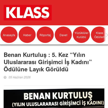
Yüzüklüler
Klass
Anasayfa
Haber
Röportaj
Davet
Kulübü
Ödülleri
Benan Kurtuluş : 5. Kez “Yılın
Uluslararası Girişimci İş Kadını”
Ödülüne Layık Görüldü
05 Haziran 2026