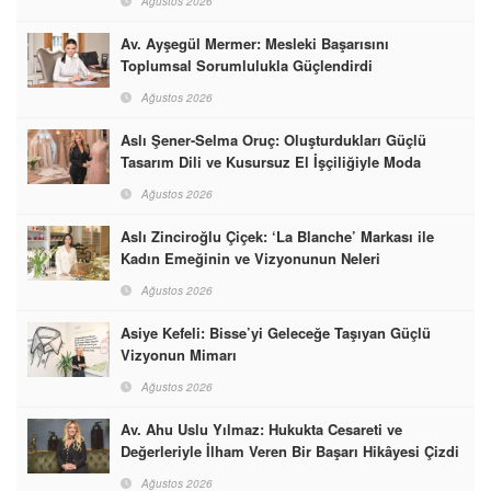
Ağustos 2026
Av. Ayşegül Mermer: Mesleki Başarısını
Toplumsal Sorumlulukla Güçlendirdi
Ağustos 2026
Aslı Şener-Selma Oruç: Oluşturdukları Güçlü
Tasarım Dili ve Kusursuz El İşçiliğiyle Moda
Dünyasına İmzalarını Attılar
Ağustos 2026
Aslı Zinciroğlu Çiçek: ‘La Blanche’ Markası ile
Kadın Emeğinin ve Vizyonunun Neleri
Başarabileceğinin En Güzel Örneğini Sunuyor
Ağustos 2026
Asiye Kefeli: Bisse’yi Geleceğe Taşıyan Güçlü
Vizyonun Mimarı
Ağustos 2026
Av. Ahu Uslu Yılmaz: Hukukta Cesareti ve
Değerleriyle İlham Veren Bir Başarı Hikâyesi Çizdi
Ağustos 2026