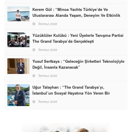
Kerem Gül : “Minoa Yachts Türkiye’de Ve
Uluslararası Alanda Yaşam, Deneyim Ve Etkinlik
Markası Olacak”
Temmuz 2026
Yüzüklüler Kulübü : Yeni Üyelerle Tanışma Partisi
The Grand Tarabya’da Gerçekleşti
Temmuz 2026
Yusuf Sertkaya : “Geleceğin Şirketleri Teknolojiyle
Değil, İnsanla Kazanacak”
Temmuz 2026
Uğur Talayhan : “The Grand Tarabya’yı,
İstanbul’un Sosyal Hayatına Yön Veren Bir
Destinasyon Haline Getirmeyi Hedefliyorum”
Temmuz 2026