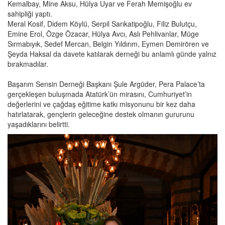
Kemalbay, Mine Aksu, Hülya Uyar ve Ferah Memişoğlu ev
sahipliği yaptı.
Meral Kosif, Didem Köylü, Serpil Sarıkatipoğlu, Filiz Bulutçu,
Emine Erol, Özge Özacar, Hülya Avcı, Aslı Pehlivanlar, Müge
Sırmabıyık, Sedef Mercan, Belgin Yıldırım, Eymen Demirören ve
Şeyda Haksal da davete katılarak derneği bu anlamlı günde yalnız
bırakmadılar.
Başarım Sensin Derneği Başkanı Şule Argüder, Pera Palace’ta
gerçekleşen buluşmada Atatürk’ün mirasını, Cumhuriyet’in
değerlerini ve çağdaş eğitime katkı misyonunu bir kez daha
hatırlatarak, gençlerin geleceğine destek olmanın gururunu
yaşadıklarını belirtti.