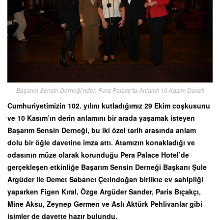
Başarım Sensin Derneği’nden Pera Palace’ta Anlamlı 10 Kasım Daveti
Cumhuriyetimizin 102. yılını kutladığımız 29 Ekim coşkusunu
ve 10 Kasım’ın derin anlamını bir arada yaşamak isteyen
Başarım Sensin Derneği, bu iki özel tarih arasında anlam
dolu bir öğle davetine imza attı. Atamızın konakladığı ve
odasının müze olarak korunduğu Pera Palace Hotel’de
gerçekleşen etkinliğe Başarım Sensin Derneği Başkanı Şule
Argüder ile Demet Sabancı Çetindoğan birlikte ev sahipliği
yaparken Figen Kıral, Özge Argüder Sander, Paris Bıçakçı,
Mine Aksu, Zeynep Germen ve Aslı Aktürk Pehlivanlar gibi
isimler de davette hazır bulundu.