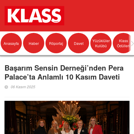
Yüzüklüler
Klass
Anasayfa
Haber
Röportaj
Davet
Kulübü
Ödülleri
Başarım Sensin Derneği’nden Pera
Palace’ta Anlamlı 10 Kasım Daveti
06 Kasım 2025