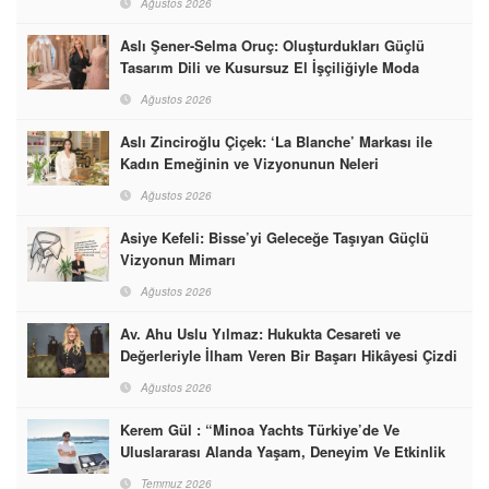
Ağustos 2026
Aslı Şener-Selma Oruç: Oluşturdukları Güçlü
Tasarım Dili ve Kusursuz El İşçiliğiyle Moda
Dünyasına İmzalarını Attılar
Ağustos 2026
Aslı Zinciroğlu Çiçek: ‘La Blanche’ Markası ile
Kadın Emeğinin ve Vizyonunun Neleri
Başarabileceğinin En Güzel Örneğini Sunuyor
Ağustos 2026
Asiye Kefeli: Bisse’yi Geleceğe Taşıyan Güçlü
Vizyonun Mimarı
Ağustos 2026
Av. Ahu Uslu Yılmaz: Hukukta Cesareti ve
Değerleriyle İlham Veren Bir Başarı Hikâyesi Çizdi
Ağustos 2026
Kerem Gül : “Minoa Yachts Türkiye’de Ve
Uluslararası Alanda Yaşam, Deneyim Ve Etkinlik
Markası Olacak”
Temmuz 2026