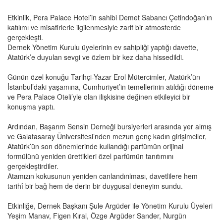
Etkinlik, Pera Palace Hotel’in sahibi Demet Sabancı Çetindoğan’ın
katılımı ve misafirlerle ilgilenmesiyle zarif bir atmosferde
gerçekleşti.
Dernek Yönetim Kurulu üyelerinin ev sahipliği yaptığı davette,
Atatürk’e duyulan sevgi ve özlem bir kez daha hissedildi.
Günün özel konuğu Tarihçi-Yazar Erol Mütercimler, Atatürk’ün
İstanbul’daki yaşamına, Cumhuriyet’in temellerinin atıldığı döneme
ve Pera Palace Oteli’yle olan ilişkisine değinen etkileyici bir
konuşma yaptı.
Ardından, Başarım Sensin Derneği bursiyerleri arasında yer almış
ve Galatasaray Üniversitesi’nden mezun genç kadın girişimciler,
Atatürk’ün son dönemlerinde kullandığı parfümün orijinal
formülünü yeniden ürettikleri özel parfümün tanıtımını
gerçekleştirdiler.
Atamızın kokusunun yeniden canlandırılması, davetlilere hem
tarihî bir bağ hem de derin bir duygusal deneyim sundu.
Etkinliğe, Dernek Başkanı Şule Argüder ile Yönetim Kurulu Üyeleri
Yeşim Manav, Figen Kıral, Özge Argüder Sander, Nurgün